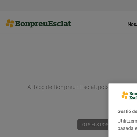
Nosa
Al blog de Bonpreu i Esclat, pots trobar re
Gestió de
Utilitzem
TOTS ELS POSTS
ACTUALI
basada e