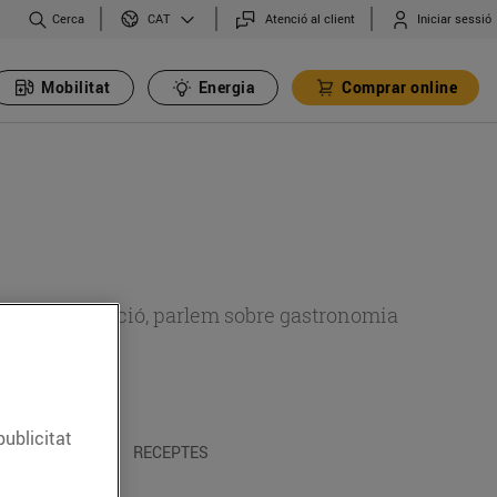
Cerca
Atenció al client
Iniciar sessió
CAT
Mobilitat
Energia
Comprar online
 sobre alimentació, parlem sobre gastronomia
publicitat
 I TRADICIONS
RECEPTES