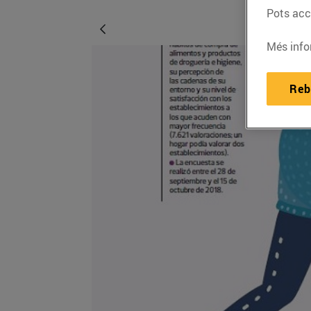
Pots acce
Més info
Reb