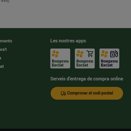
 444).
Les nostres apps
iments
ra't
a
at
Serveis d'entrega de compra online
Comprovar el codi postal