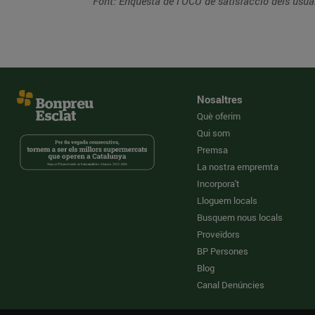
Font: Enquesta de l’OCU de satisfacció dels usua
Nosaltres
Què oferim
Qui som
Premsa
La nostra empremta
Incorpora't
Lloguem locals
Busquem nous locals
Proveïdors
BP Persones
Blog
Canal Denúncies