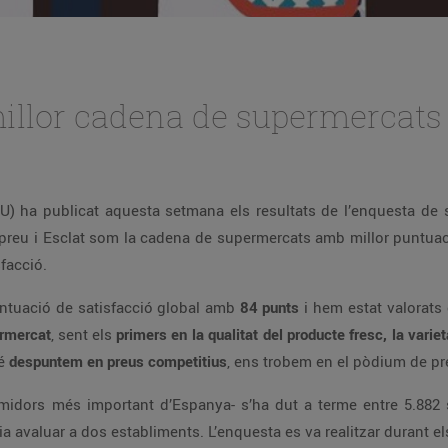
 millor cadena de supermercats
U) ha publicat aquesta setmana els resultats de l’enquesta de 
preu i Esclat som la cadena de supermercats amb millor puntuac
facció.
ntuació de satisfacció global amb
84 punts
i hem estat valorats 
ermercat
, sent els
primers en la qualitat del producte fresc, la varieta
bé
despuntem en preus competitius
, ens trobem en el pòdium de pre
midors més important d’Espanya- s’ha dut a terme entre 5.882 so
ia avaluar a dos establiments. L’enquesta es va realitzar durant 