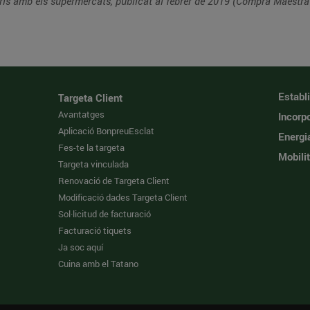
ris amb els supermercats, publicat al febrer de 2019 (Compra Maestra
Establ
Targeta Client
Avantatges
Incorpo
Aplicació BonpreuEsclat
Energi
Fes-te la targeta
Mobilit
Targeta vinculada
Renovació de Targeta Client
Modificació dades Targeta Client
Sol·licitud de facturació
Facturació tiquets
Ja soc aquí
Cuina amb el Tatano