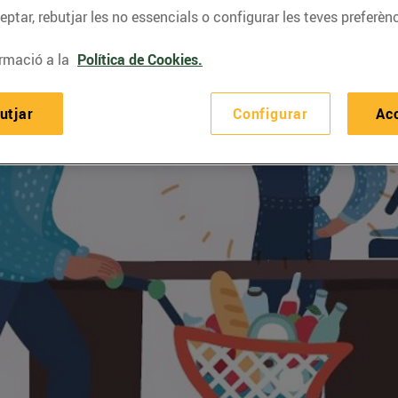
ptar, rebutjar les no essencials o configurar les teves preferènc
rmació a la
Política de Cookies.
utjar
Configurar
Ac