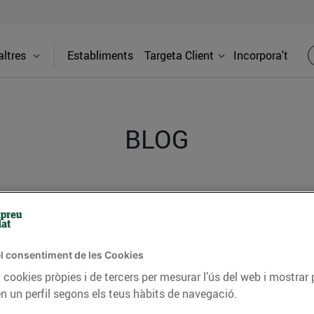
ltres
Establiments
Targeta Client
Incorpora't
BLOG
ceptes, consells nutricionals, informació d’actualitat
del nostre territori i molts altres temes.
l consentiment de les Cookies
 cookies pròpies i de tercers per mesurar l’ús del web i mostrar 
TAT
CONSELLS I HÀBITS SALUDABLES
ENERGIA
GASTRONOMIA
n un perfil segons els teus hàbits de navegació.