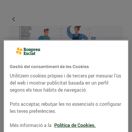
Gestió del consentiment de les Cookies
Utilitzem cookies pròpies i de tercers per mesurar l’ús
del web i mostrar publicitat basada en un perfil
ACTUALITAT
segons els teus hàbits de navegació.
Bonpreu i Esclat, la
Pots acceptar, rebutjar les no essencials o configurar
millor cadena de
les teves preferències.
supermercats de 2018
Més informació a la
Política de Cookies.
07/de febrer/2019