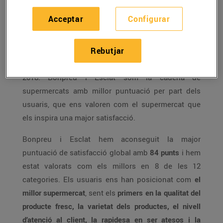
Acceptar
Configurar
L’Organització de Consumidors i Usuaris (OCU) ha
publicat aquesta setmana els resultats de
Rebutjar
l’enquesta de satisfacció dels usuaris amb les
puntuacions globals pels supermercats de l’any
2018. Bonpreu i Esclat som la cadena de
supermercats amb millor puntuació per part dels
usuaris, que ens valoren com el supermercat que
els inspira una major satisfacció.
Bonpreu i Esclat hem aconseguit la major
puntuació de satisfacció global amb
84 punts
i hem
estat valorats com els millors en 8 de les 12
categories. Els usuaris ens han posicionat com
el
millor supermercat
, sent els
primers en la qualitat del
producte fresc, la varietat dels productes, el nivell
d’atenció al client, la rapidesa en ser atesos i la