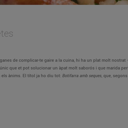
tes
nostrat —imprescindible en el receptari català— molt
 pot solucionar un àpat molt saborós i que marida perfectament amb una cançó ben divertida del
grup de pop-rock català Obeses que t'aixecarà els ànims. El títol ja ho diu tot:
Botifarra amb seques