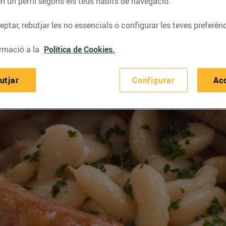
n un perfil segons els teus hàbits de navegació.
ptar, rebutjar les no essencials o configurar les teves preferènc
rmació a la
Política de Cookies.
utjar
Configurar
Ac