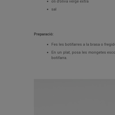
oli d’oliva verge extra
sal
Preparació:
Fes les botifarres a la brasa o fregid
En un plat, posa les mongetes escorregudes acabades de fer i encara calentes, a
botifarra.