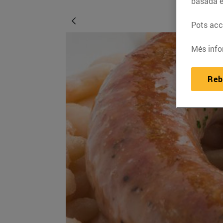
basada e
Pots acce
Més info
Reb