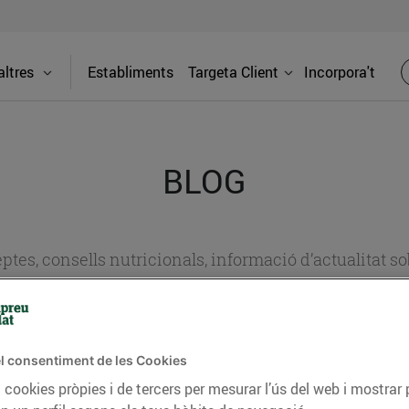
ltres
Establiments
Targeta Client
Incorpora't
BLOG
ceptes, consells nutricionals, informació d’actualitat
del nostre territori i molts altres temes.
l consentiment de les Cookies
TAT
CONSELLS I HÀBITS SALUDABLES
ENERGIA
GASTRONOMIA
 cookies pròpies i de tercers per mesurar l’ús del web i mostrar 