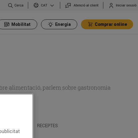
Cerca
Atenció al client
Iniciar sessió
CAT
Mobilitat
Energia
Comprar online
 sobre alimentació, parlem sobre gastronomia
 I TRADICIONS
RECEPTES
publicitat