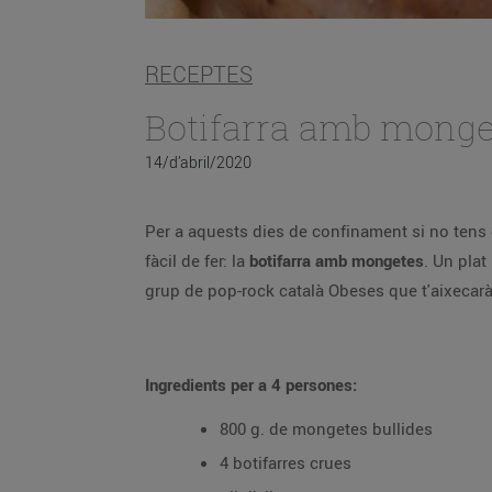
RECEPTES
Botifarra amb monge
14/d’abril/2020
Per a aquests dies de confinament si no tens ganes de complicar-te gaire a la cuina, hi ha un plat molt 
fàcil de fer: la
botifarra amb mongetes
. Un plat únic que et
Ingredients per a 4 persones:
800 g. de mongetes bullides
4 botifarres crues