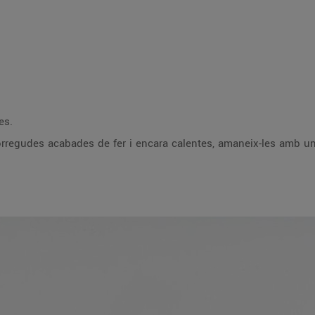
es.
maneix-les amb un bon raig d’oli d’oliva i acompanya-les amb la