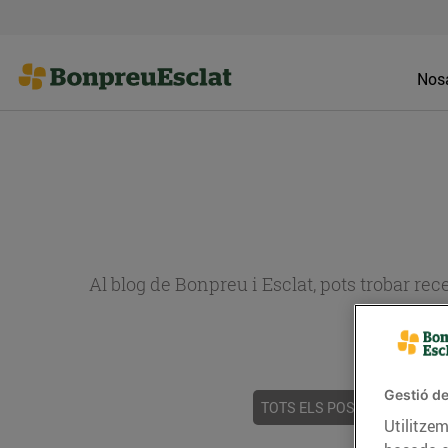
Nosa
Al blog de Bonpreu i Esclat, pots trobar re
Gestió de
TOTS ELS POSTS
ACTUALI
Utilitzem