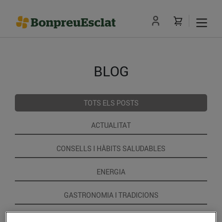
BLOG
TOTS ELS POSTS
ACTUALITAT
CONSELLS I HÀBITS SALUDABLES
ENERGIA
GASTRONOMIA I TRADICIONS
RECEPTES