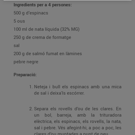
Ingredients per a 4 persones:
500 g d’espinacs
5 ous
100 ml de nata líquida (32% MG)
250 g de crema de formatge
sal
200 g de salmó fumat en làmines
pebre negre
Preparació:
Neteja i bull els espinacs amb una mica
de sal i deixa'ls escórrer.
Separa els rovells d’ou de les clares. En
un bol, barreja, amb la trituradora
elèctrica, els espinacs, els rovells, la nata,
sal i pebre. Vés afegint-hi, a poc a poc, les
clares d’ou muntades a punt de neu.