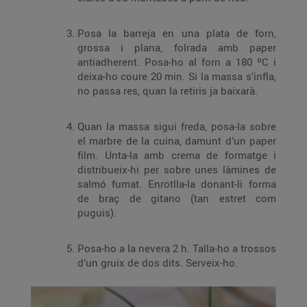
Posa la barreja en una plata de forn,
grossa i plana, folrada amb paper
antiadherent. Posa-ho al forn a 180 ºC i
deixa-ho coure 20 min. Si la massa s’infla,
no passa res, quan la retiris ja baixarà.
Quan la massa sigui freda, posa-la sobre
el marbre de la cuina, damunt d’un paper
film. Unta-la amb crema de formatge i
distribueix-hi per sobre unes làmines de
salmó fumat. Enrotlla-la donant-li forma
de braç de gitano (tan estret com
puguis).
Posa-ho a la nevera 2 h. Talla-ho a trossos
d’un gruix de dos dits. Serveix-ho.