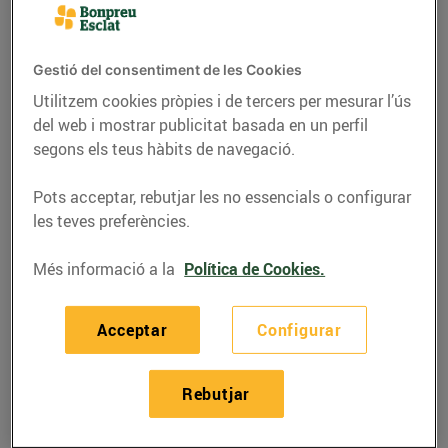
Gestió del consentiment de les Cookies
Utilitzem cookies pròpies i de tercers per mesurar l’ús
del web i mostrar publicitat basada en un perfil
segons els teus hàbits de navegació.
Pots acceptar, rebutjar les no essencials o configurar
les teves preferències.
Més informació a la
Política de Cookies.
RECEPTES
Braç d'espinacs, salmó i
Acceptar
Configurar
formatge
Rebutjar
30/de març/2021