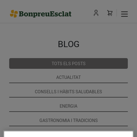
BLOG
TOTS ELS POSTS
ACTUALITAT
CONSELLS I HÀBITS SALUDABLES
ENERGIA
GASTRONOMIA I TRADICIONS
RECEPTES