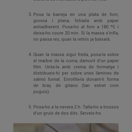
Posa la barreja en una plata de forn,
grossa i plana, folrada amb paper
antiadherent. Posa-ho al forn a 180 ºC i
deixa-ho coure 20 min. Si la massa s’infla,
no passa res, quan la retiris ja baixarà.
Quan la massa sigui freda, posa-la sobre
el marbre de la cuina, damunt d’un paper
film. Unta-la amb crema de formatge i
distribueix-hi per sobre unes làmines de
salmó fumat. Enrotlla-la donant-li forma
de braç de gitano (tan estret com
puguis).
Posa-ho a la nevera 2 h. Talla-ho a trossos
d’un gruix de dos dits. Serveix-ho.