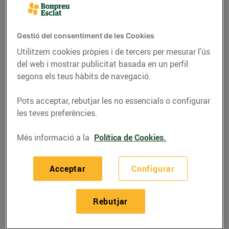
Gestió del consentiment de les Cookies
Utilitzem cookies pròpies i de tercers per mesurar l’ús
del web i mostrar publicitat basada en un perfil
segons els teus hàbits de navegació.
Pots acceptar, rebutjar les no essencials o configurar
les teves preferències.
Més informació a la
Política de Cookies.
RECEPTES
Braç d'espinacs, salmó i
Acceptar
Configurar
formatge
Rebutjar
30/de març/2021