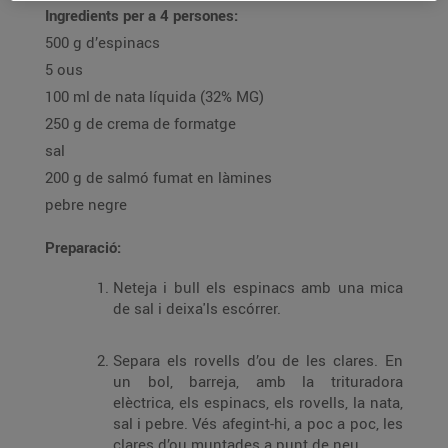
Ingredients per a 4 persones:
500 g d’espinacs
5 ous
100 ml de nata líquida (32% MG)
250 g de crema de formatge
sal
200 g de salmó fumat en làmines
pebre negre
Preparació:
Neteja i bull els espinacs amb una mica
de sal i deixa'ls escórrer.
Separa els rovells d’ou de les clares. En
un bol, barreja, amb la trituradora
elèctrica, els espinacs, els rovells, la nata,
sal i pebre. Vés afegint-hi, a poc a poc, les
clares d’ou muntades a punt de neu.