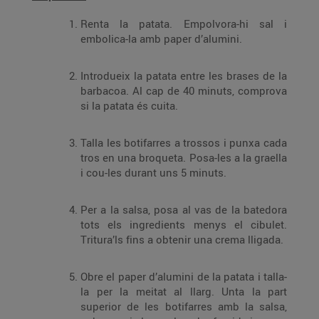
Renta la patata. Empolvora-hi sal i
embolica-la amb paper d’alumini.
Introdueix la patata entre les brases de la
barbacoa. Al cap de 40 minuts, comprova
si la patata és cuita.
Talla les botifarres a trossos i punxa cada
tros en una broqueta. Posa-les a la graella
i cou-les durant uns 5 minuts.
Per a la salsa, posa al vas de la batedora
tots els ingredients menys el cibulet.
Tritura’ls fins a obtenir una crema lligada.
Obre el paper d’alumini de la patata i talla-
la per la meitat al llarg. Unta la part
superior de les botifarres amb la salsa,