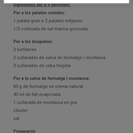
Ingredients per a 4 persones:
Per a les patates rostides:
1 patata gran o 2 patates mitjanes
1/2 cullerada de sal marina gruixuda
Per a les broquetes:
3 botifarres
2 cullerades de salsa de formatge i mostassa
3 cullerades de ceba fregida
Per a la salsa de formatge i mostassa:
60 g de formatge en crema natural
40 ml de llet evaporada
1 cullerada de mostassa en gra
cibulet
sal
Preparació: