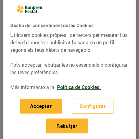
Gestió del consentiment de les Cookies
Utilitzem cookies pròpies i de tercers per mesurar l’ús
del web i mostrar publicitat basada en un perfil
segons els teus hàbits de navegació.
Pots acceptar, rebutjar les no essencials o configurar
les teves preferències.
Més informació a la
Política de Cookies.
RECEPTES
Broqueta de botifarra
Acceptar
Configurar
amb patata rostida
25/de maig/2021
Rebutjar