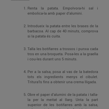
Renta la patata. Empolvora-hi sal i
embolica-la amb paper d’alumini.
Introdueix la patata entre les brases de la
barbacoa. Al cap de 40 minuts, comprova
si la patata és cuita.
Talla les botifarres a trossos i punxa cada
tros en una broqueta. Posa-les a la graella
i cou-les durant uns 5 minuts.
Per a la salsa, posa al vas de la batedora
tots els ingredients menys el cibulet.
Tritura’ls fins a obtenir una crema lligada.
Obre el paper d’alumini de la patata i talla-
la per la meitat al llarg. Unta la part
superior de les botifarres amb la salsa,