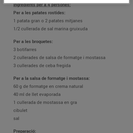
Ingredients per a 4 persones:
Per a les patates rostides:
1 patata gran o 2 patates mitjanes
1/2 cullerada de sal marina gruixuda
Per a les broquetes:
3 botifarres
2 cullerades de salsa de formatge i mostassa
3 cullerades de ceba fregida
Per a la salsa de formatge i mostassa:
60 g de formatge en crema natural
40 ml de llet evaporada
1 cullerada de mostassa en gra
cibulet
sal
Preparació: