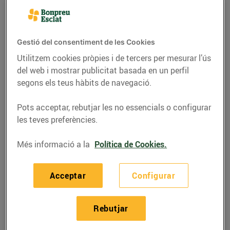
Gestió del consentiment de les Cookies
Utilitzem cookies pròpies i de tercers per mesurar l’ús
del web i mostrar publicitat basada en un perfil
segons els teus hàbits de navegació.
Pots acceptar, rebutjar les no essencials o configurar
les teves preferències.
Més informació a la
Política de Cookies.
RECEPTES
Broqueta de botifarra
Acceptar
Configurar
amb patata rostida
25/de maig/2021
Rebutjar