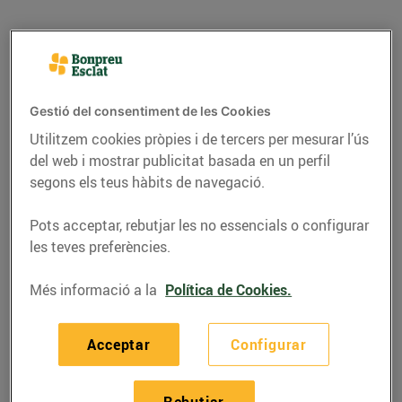
Gestió del consentiment de les Cookies
Utilitzem cookies pròpies i de tercers per mesurar l’ús
del web i mostrar publicitat basada en un perfil
segons els teus hàbits de navegació.
Pots acceptar, rebutjar les no essencials o configurar
les teves preferències.
RECEPTES
Més informació a la
Política de Cookies.
Bunyols de Pernil Ibèric
i Formatge de Cabra
Acceptar
Configurar
Per a 4 persones