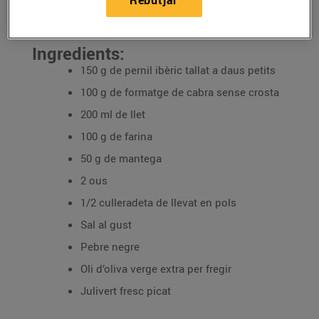
Rebutjar
31/d’octubre/2024
Ingredients:
150 g de pernil ibèric tallat a daus petits
100 g de formatge de cabra sense crosta
200 ml de llet
100 g de farina
50 g de mantega
2 ous
1/2 culleradeta de llevat en pols
Sal al gust
Pebre negre
Oli d’oliva verge extra per fregir
Julivert fresc picat