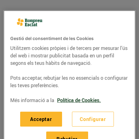
Gestió del consentiment de les Cookies
Utilitzem cookies pròpies i de tercers per mesurar l’ús
del web i mostrar publicitat basada en un perfil
segons els teus hàbits de navegació.
Pots acceptar, rebutjar les no essencials o configurar
les teves preferències.
RECEPTES
Més informació a la
Política de Cookies.
Bunyols de Pernil Ibèric
i Formatge de Cabra
Acceptar
Configurar
Per a 4 persones