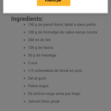
Rebutjar
31/d’octubre/2024
Ingredients:
150 g de pernil ibèric tallat a daus petits
100 g de formatge de cabra sense crosta
200 ml de llet
100 g de farina
50 g de mantega
2 ous
1/2 culleradeta de llevat en pols
Sal al gust
Pebre negre
Oli d’oliva verge extra per fregir
Julivert fresc picat