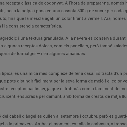
una recepta clàssica de codonyat. A l'hora de preparar-ne, només h
ts, pesa la polpa i posa en una cassola 800 g de sucre per cada 
s, fins que la mescla agafi un color tirant a vermell. Ara, només 
 i la consistència característica.
st agredolç i una textura granulada. A la nevera es conserva dura
 en algunes receptes dolces, com els panellets, però també salade
ajoria de formatges— i en algunes amanides.
va típica, és una mica més complexe de fer a casa. Es tracta d'un 
que pots distingir fàcilment per la seva forma de meló i el color v
stre receptari pastisser, ja que el trobaràs com a farciment de mo
i cruixent, ensucrada per damunt, amb forma de cresta, de mitja ll
ó del cabell d'àngel es cullen al setembre i octubre, però es gua
 a la primavera. Arribat el moment, es talla la carbassa, a trossos,