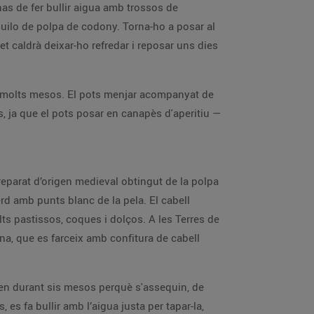
as de fer bullir aigua amb trossos de
quilo de polpa de codony. Torna-ho a posar al
et caldrà deixar-ho refredar i reposar uns dies
nt molts mesos. El pots menjar acompanyat de
s, ja que el pots posar en canapès d'aperitiu —
preparat d’origen medieval obtingut de la polpa
erd amb punts blanc de la pela. El cabell
lts pastissos, coques i dolços. A les Terres de
una, que es farceix amb confitura de cabell
rden durant sis mesos perquè s'assequin, de
 es fa bullir amb l’aigua justa per tapar-la,