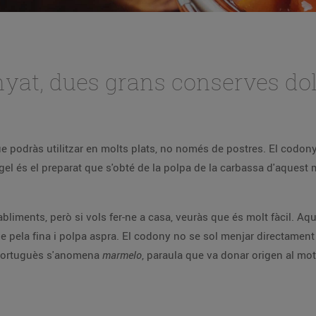
Cabell d’àngel i codonyat, dues grans conserves
ue podràs utilitzar en molts plats, no només de postres. El codonya
gel és el preparat que s'obté de la polpa de la carbassa d'aquest
bliments, però si vols fer-ne a casa, veuràs que és molt fàcil. Aqu
 de pela fina i polpa aspra. El codony no se sol menjar directamen
n portuguès s'anomena
marmelo
, paraula que va donar origen al mo