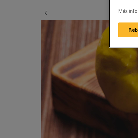
Més info
Reb