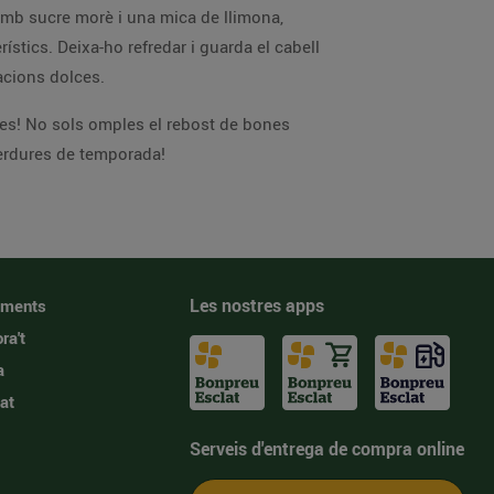
 amb sucre morè i una mica de llimona,
ístics. Deixa-ho refredar i guarda el cabell
racions dolces.
ses! No sols omples el rebost de bones
verdures de temporada!
Les nostres apps
iments
ra't
a
at
Serveis d'entrega de compra online