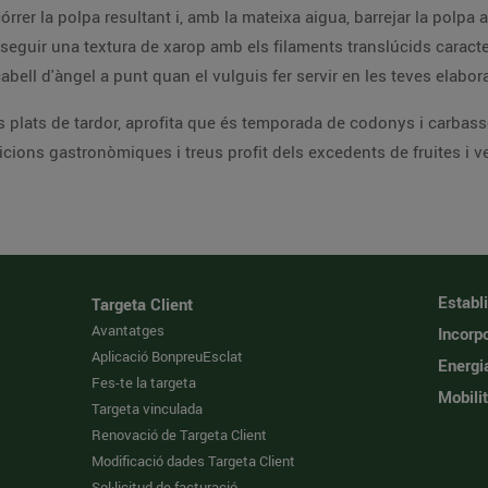
rrer la polpa resultant i, amb la mateixa aigua, barrejar la polpa
onseguir una textura de xarop amb els filaments translúcids caracter
abell d'àngel a punt quan el vulguis fer servir en les teves elabo
ls plats de tardor, aprofita que és temporada de codonys i carbas
cions gastronòmiques i treus profit dels excedents de fruites i 
Establ
Targeta Client
Avantatges
Incorpo
Aplicació BonpreuEsclat
Energi
Fes-te la targeta
Mobilit
Targeta vinculada
Renovació de Targeta Client
Modificació dades Targeta Client
Sol·licitud de facturació