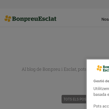
Nosa
Al blog de Bonpreu i Esclat, pots trobar re
Gestió de
Utilitzem
basada e
TOTS ELS POSTS
ACTUALI
Pots acce