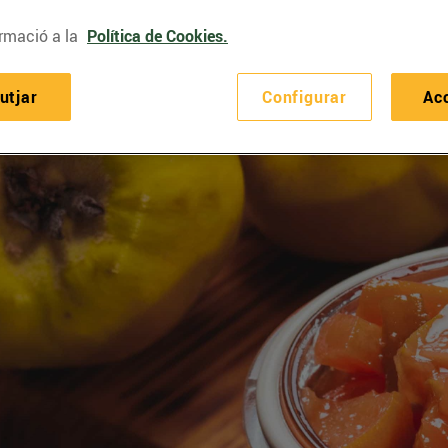
rmació a la
Política de Cookies.
utjar
Configurar
Ac