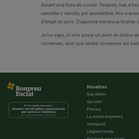
durant una hora de cocció. Després, has d’escó
canyella o vainilla, per aromatitzar, fins a ac
d'àngel en pots. D'aquesta manera ja tindràs c
Ja ho saps, si vols posar un punt de dolçor a
conserves, sinó que també conserves les tradi
Nosaltres
Què oferim
Qui som
Premsa
La nostra empremta
Incorpora't
Lloguem locals
Busquem nous locals