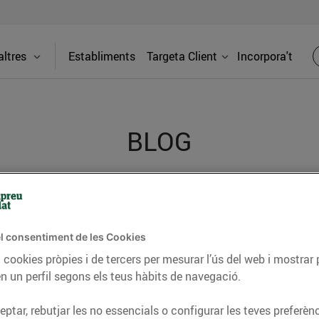
ltres
Establiments
Targeta Client
Incorpora't
BLOG
ceptes, consells nutricionals, informació d’actualitat
del nostre territori i molts altres temes.
l consentiment de les Cookies
 cookies pròpies i de tercers per mesurar l’ús del web i mostrar 
n un perfil segons els teus hàbits de navegació.
TAT
CONSELLS I HÀBITS SALUDABLES
ENERGIA
GASTRONOMIA
ptar, rebutjar les no essencials o configurar les teves preferènc