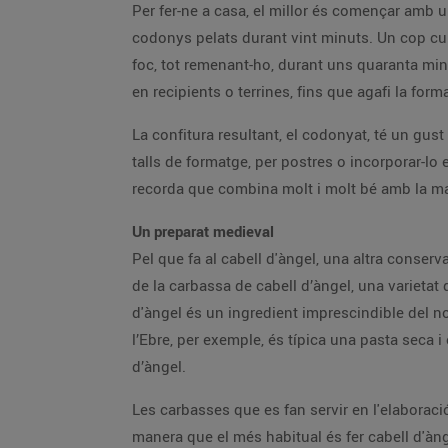
Per fer-ne a casa, el millor és començar amb 
codonys pelats durant vint minuts. Un cop cui
foc, tot remenant-ho, durant uns quaranta minut
en recipients o terrines, fins que agafi la forma
La confitura resultant, el codonyat, té un gu
talls de formatge, per postres o incorporar-lo
recorda que combina molt i molt bé amb la m
Un preparat medieval
Pel que fa al cabell d'àngel, una altra conser
de la carbassa de cabell d’àngel, una varietat 
d'àngel és un ingredient imprescindible del no
l’Ebre, per exemple, és típica una pasta seca 
d’àngel.
Les carbasses que es fan servir en l'elaboraci
manera que el més habitual és fer cabell d'àngel