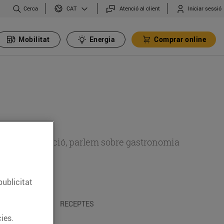
Cerca
Atenció al client
Iniciar sessió
CAT
Mobilitat
Energia
Comprar online
 sobre alimentació, parlem sobre gastronomia
publicitat
 I TRADICIONS
RECEPTES
ies.