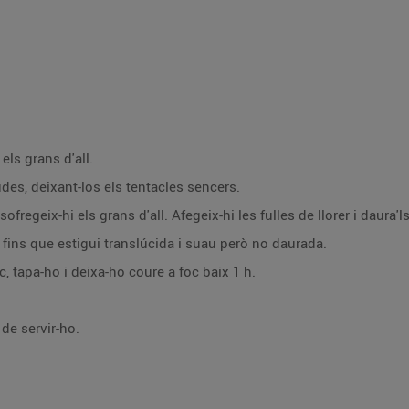
 els grans d'all.
des, deixant-los els tentacles sencers.
 sofregeix-hi els grans d'all. Afegeix-hi les fulles de llorer i daura'l
a fins que estigui translúcida i suau però no daurada.
c, tapa-ho i deixa-ho coure a foc baix 1 h.
 de servir-ho.