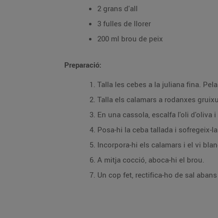
2 grans d'all
3 fulles de llorer
200 ml brou de peix
Preparació:
Talla les cebes a la juliana fina. Pela
Talla els calamars a rodanxes gruixu
En una cassola, escalfa l'oli d'oliva i
Posa-hi la ceba tallada i sofregeix-l
Incorpora-hi els calamars i el vi blan
A mitja cocció, aboca-hi el brou.
Un cop fet, rectifica-ho de sal abans