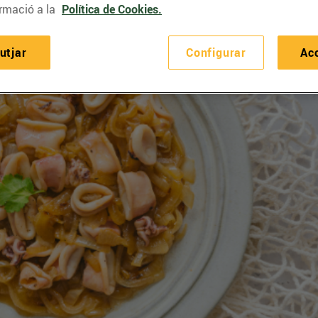
rmació a la
Política de Cookies.
utjar
Configurar
Ac