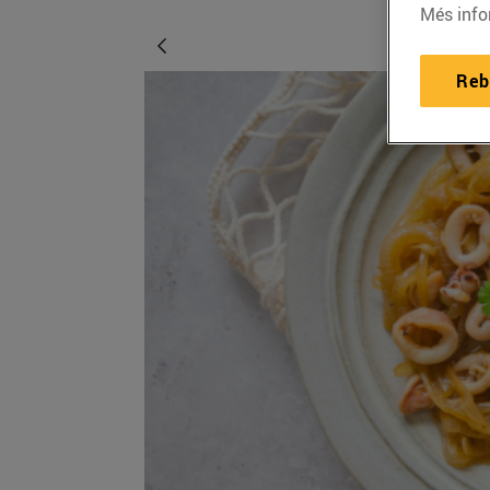
Més info
Reb