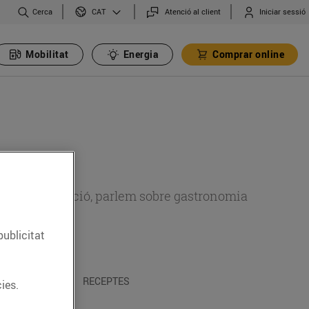
Cerca
Atenció al client
Iniciar sessió
CAT
Mobilitat
Energia
Comprar online
 sobre alimentació, parlem sobre gastronomia
publicitat
 I TRADICIONS
RECEPTES
ies.