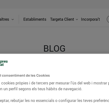
ltres
Establiments
Targeta Client
Incorpora't
BLOG
ceptes, consells nutricionals, informació d’actualitat
l consentiment de les Cookies
del nostre territori i molts altres temes.
 cookies pròpies i de tercers per mesurar l’ús del web i mostrar 
n un perfil segons els teus hàbits de navegació.
TAT
CONSELLS I HÀBITS SALUDABLES
ENERGIA
GASTRONOMIA
ptar, rebutjar les no essencials o configurar les teves preferènc