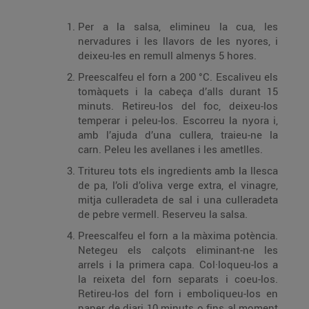
Per a la salsa, elimineu la cua, les
nervadures i les llavors de les nyores, i
deixeu-les en remull almenys 5 hores.
Preescalfeu el forn a 200 °C. Escaliveu els
tomàquets i la cabeça d’alls durant 15
minuts. Retireu-los del foc, deixeu-los
temperar i peleu-los. Escorreu la nyora i,
amb l’ajuda d’una cullera, traieu-ne la
carn. Peleu les avellanes i les ametlles.
Tritureu tots els ingredients amb la llesca
de pa, l’oli d’oliva verge extra, el vinagre,
mitja culleradeta de sal i una culleradeta
de pebre vermell. Reserveu la salsa.
Preescalfeu el forn a la màxima potència.
Netegeu els calçots eliminant-ne les
arrels i la primera capa. Col·loqueu-los a
la reixeta del forn separats i coeu-los.
Retireu-los del forn i emboliqueu-los en
paper de diari 10 minuts o fins al moment