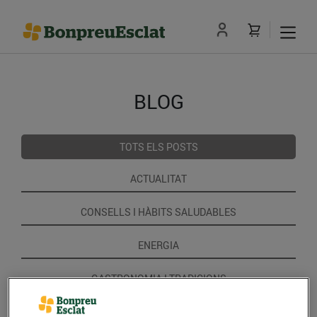
BLOG
TOTS ELS POSTS
ACTUALITAT
CONSELLS I HÀBITS SALUDABLES
ENERGIA
GASTRONOMIA I TRADICIONS
RECEPTES