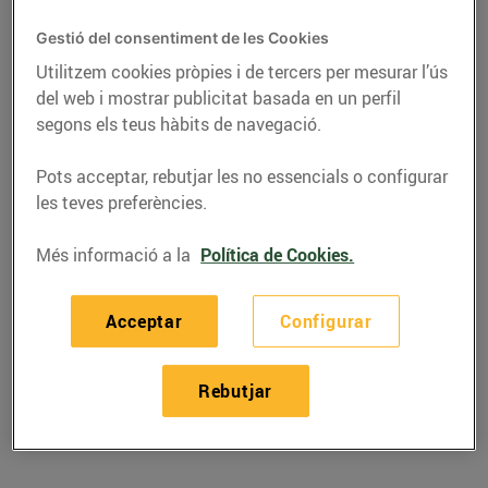
Gestió del consentiment de les Cookies
Utilitzem cookies pròpies i de tercers per mesurar l’ús
del web i mostrar publicitat basada en un perfil
segons els teus hàbits de navegació.
Pots acceptar, rebutjar les no essencials o configurar
les teves preferències.
Més informació a la
Política de Cookies.
RECEPTES
Acceptar
Configurar
Recepta de calçots al
forn amb salsa
Rebutjar
27/de gener/2023