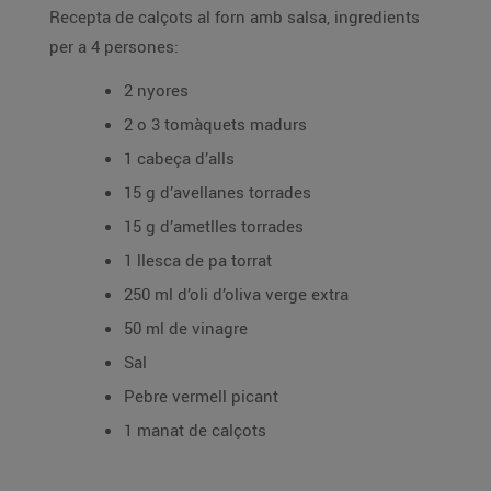
Recepta de calçots al forn amb salsa, ingredients
per a 4 persones:
2 nyores
2 o 3 tomàquets madurs
1 cabeça d’alls
15 g d’avellanes torrades
15 g d’ametlles torrades
1 llesca de pa torrat
250 ml d’oli d’oliva verge extra
50 ml de vinagre
Sal
Pebre vermell picant
1 manat de calçots