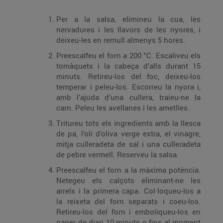
Per a la salsa, elimineu la cua, les
nervadures i les llavors de les nyores, i
deixeu-les en remull almenys 5 hores.
Preescalfeu el forn a 200 °C. Escaliveu els
tomàquets i la cabeça d’alls durant 15
minuts. Retireu-los del foc, deixeu-los
temperar i peleu-los. Escorreu la nyora i,
amb l’ajuda d’una cullera, traieu-ne la
carn. Peleu les avellanes i les ametlles.
Tritureu tots els ingredients amb la llesca
de pa, l’oli d’oliva verge extra, el vinagre,
mitja culleradeta de sal i una culleradeta
de pebre vermell. Reserveu la salsa.
Preescalfeu el forn a la màxima potència.
Netegeu els calçots eliminant-ne les
arrels i la primera capa. Col·loqueu-los a
la reixeta del forn separats i coeu-los.
Retireu-los del forn i emboliqueu-los en
paper de diari 10 minuts o fins al moment