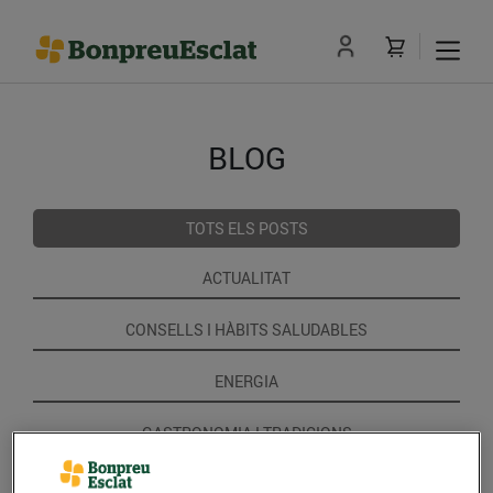
BLOG
TOTS ELS POSTS
ACTUALITAT
CONSELLS I HÀBITS SALUDABLES
ENERGIA
GASTRONOMIA I TRADICIONS
RECEPTES