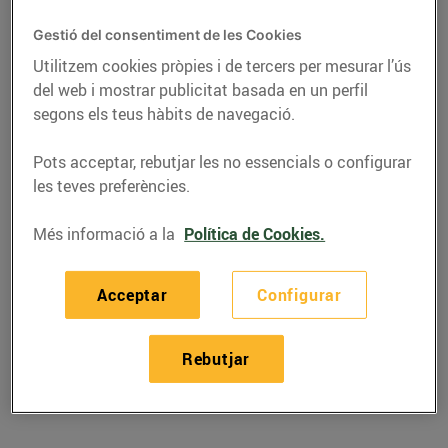
Gestió del consentiment de les Cookies
Utilitzem cookies pròpies i de tercers per mesurar l’ús
del web i mostrar publicitat basada en un perfil
segons els teus hàbits de navegació.
Pots acceptar, rebutjar les no essencials o configurar
les teves preferències.
Més informació a la
Política de Cookies.
RECEPTES
Acceptar
Configurar
Recepta de calçots al
forn amb salsa
Rebutjar
27/de gener/2023