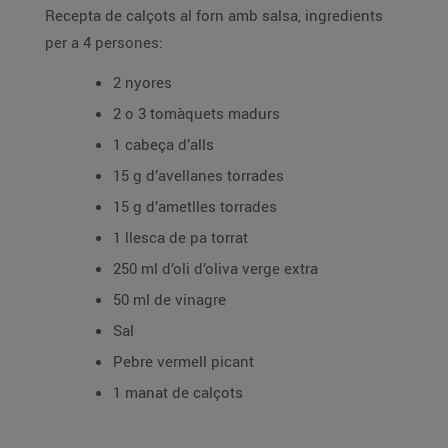
Recepta de calçots al forn amb salsa, ingredients
per a 4 persones:
2 nyores
2 o 3 tomàquets madurs
1 cabeça d’alls
15 g d’avellanes torrades
15 g d’ametlles torrades
1 llesca de pa torrat
250 ml d’oli d’oliva verge extra
50 ml de vinagre
Sal
Pebre vermell picant
1 manat de calçots