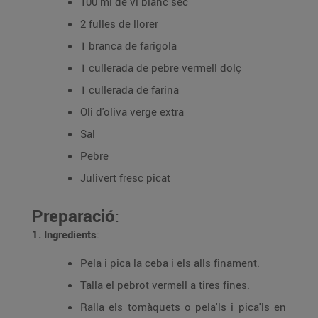
100 ml de vi blanc sec
2 fulles de llorer
1 branca de farigola
1 cullerada de pebre vermell dolç
1 cullerada de farina
Oli d'oliva verge extra
Sal
Pebre
Julivert fresc picat
Preparació
:
1. Ingredients
:
Pela i pica la ceba i els alls finament.
Talla el pebrot vermell a tires fines.
Ralla els tomàquets o pela'ls i pica'ls en