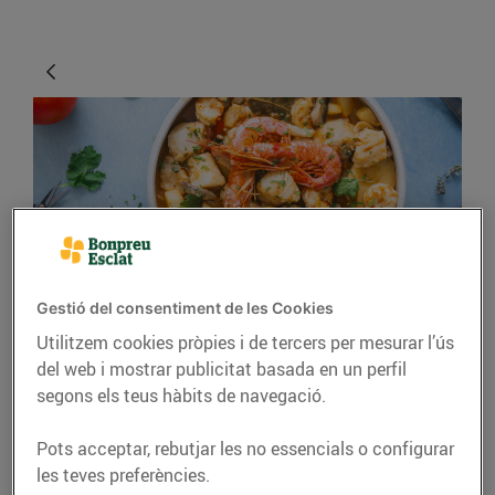
Gestió del consentiment de les Cookies
RECEPTES
Utilitzem cookies pròpies i de tercers per mesurar l’ús
Caldereta de peix amb
del web i mostrar publicitat basada en un perfil
segons els teus hàbits de navegació.
gambes, bolets i pomes
Per a 4 persones
Pots acceptar, rebutjar les no essencials o configurar
les teves preferències.