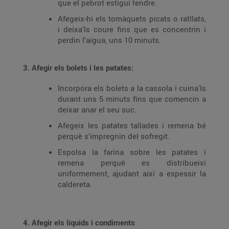
que el pebrot estigui tendre.
Afegeix-hi els tomàquets picats o ratllats,
i deixa'ls coure fins que es concentrin i
perdin l’aigua, uns 10 minuts.
3. Afegir els bolets i les patates:
Incorpora els bolets a la cassola i cuina'ls
durant uns 5 minuts fins que comencin a
deixar anar el seu suc.
Afegeix les patates tallades i remena bé
perquè s’impregnin del sofregit.
Espolsa la farina sobre les patates i
remena perquè es distribueixi
uniformement, ajudant així a espessir la
caldereta.
4. Afegir els líquids i condiments
: