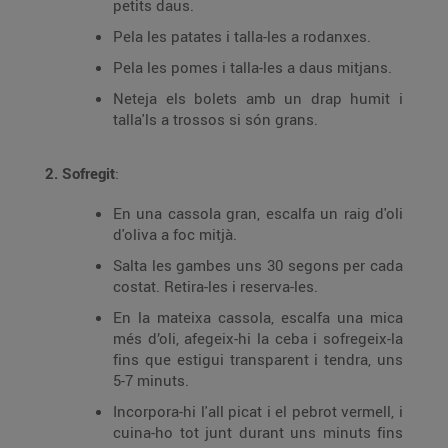
petits daus.
Pela les patates i talla-les a rodanxes.
Pela les pomes i talla-les a daus mitjans.
Neteja els bolets amb un drap humit i
talla'ls a trossos si són grans.
2. Sofregit
:
En una cassola gran, escalfa un raig d'oli
d'oliva a foc mitjà.
Salta les gambes uns 30 segons per cada
costat. Retira-les i reserva-les.
En la mateixa cassola, escalfa una mica
més d’oli, afegeix-hi la ceba i sofregeix-la
fins que estigui transparent i tendra, uns
5-7 minuts.
Incorpora-hi l'all picat i el pebrot vermell, i
cuina-ho tot junt durant uns minuts fins