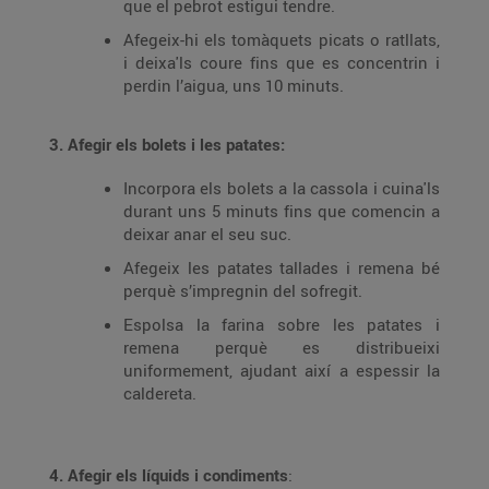
que el pebrot estigui tendre.
Afegeix-hi els tomàquets picats o ratllats,
i deixa'ls coure fins que es concentrin i
perdin l’aigua, uns 10 minuts.
3. Afegir els bolets i les patates:
Incorpora els bolets a la cassola i cuina'ls
durant uns 5 minuts fins que comencin a
deixar anar el seu suc.
Afegeix les patates tallades i remena bé
perquè s’impregnin del sofregit.
Espolsa la farina sobre les patates i
remena perquè es distribueixi
uniformement, ajudant així a espessir la
caldereta.
4. Afegir els líquids i condiments
: