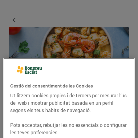
Gestió del consentiment de les Cookies
RECEPTES
Utilitzem cookies pròpies i de tercers per mesurar l’ús
Caldereta de peix amb
del web i mostrar publicitat basada en un perfil
segons els teus hàbits de navegació.
gambes, bolets i pomes
Per a 4 persones
Pots acceptar, rebutjar les no essencials o configurar
les teves preferències.