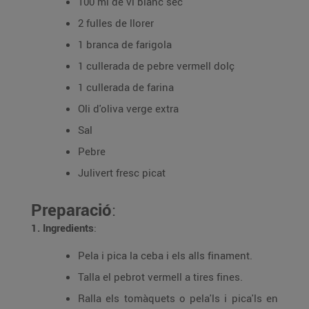
100 ml de vi blanc sec
2 fulles de llorer
1 branca de farigola
1 cullerada de pebre vermell dolç
1 cullerada de farina
Oli d'oliva verge extra
Sal
Pebre
Julivert fresc picat
Preparació
:
1. Ingredients
:
Pela i pica la ceba i els alls finament.
Talla el pebrot vermell a tires fines.
Ralla els tomàquets o pela'ls i pica'ls en