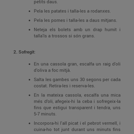
petits daus.
Pela les patates i talla-les a rodanxes.
Pela les pomes i talla-les a daus mitjans.
Neteja els bolets amb un drap humit i
talla'ls a trossos si són grans.
2. Sofregit
:
En una cassola gran, escalfa un raig d'oli
d'oliva a foc mitjà.
Salta les gambes uns 30 segons per cada
costat. Retira-les i reserva-les.
En la mateixa cassola, escalfa una mica
més d’oli, afegeix-hi la ceba i sofregeix-la
fins que estigui transparent i tendra, uns
5-7 minuts.
Incorpora-hi l'all picat i el pebrot vermell, i
cuina-ho tot junt durant uns minuts fins