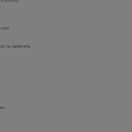
 10 minuts.
u suc.
ir la caldereta.
es.