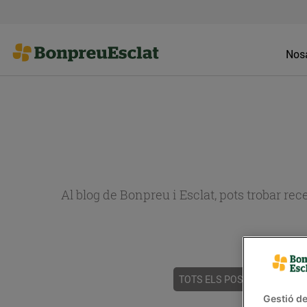
Nosa
Al blog de Bonpreu i Esclat, pots trobar re
TOTS ELS POSTS
ACTUALI
Gestió de