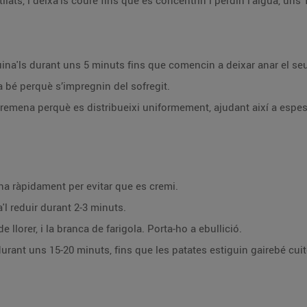
llats, i deixa'ls coure fins que es concentrin i perdin l’aigua, uns
cuina'ls durant uns 5 minuts fins que comencin a deixar anar el se
a bé perquè s’impregnin del sofregit.
i remena perquè es distribueixi uniformement, ajudant així a espess
na ràpidament per evitar que es cremi.
a'l reduir durant 2-3 minuts.
e llorer, i la branca de farigola. Porta-ho a ebullició.
durant uns 15-20 minuts, fins que les patates estiguin gairebé cuit