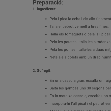
Preparació
:
1. Ingredients
:
Pela i pica la ceba i els alls finament
Talla el pebrot vermell a tires fines.
Ralla els tomàquets o pela'ls i pica'
Pela les patates i talla-les a rodanxe
Pela les pomes i talla-les a daus mit
Neteja els bolets amb un drap humit i
2. Sofregit
:
En una cassola gran, escalfa un raig d
Salta les gambes uns 30 segons per c
En la mateixa cassola, escalfa una mi
Incorpora-hi l'all picat i el pebrot v