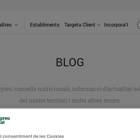
ltres
Establiments
Targeta Client
Incorpora't
BLOG
ceptes, consells nutricionals, informació d’actualitat
del nostre territori i molts altres temes.
TAT
CONSELLS I HÀBITS SALUDABLES
ENERGIA
GASTRONOMIA
l consentiment de les Cookies