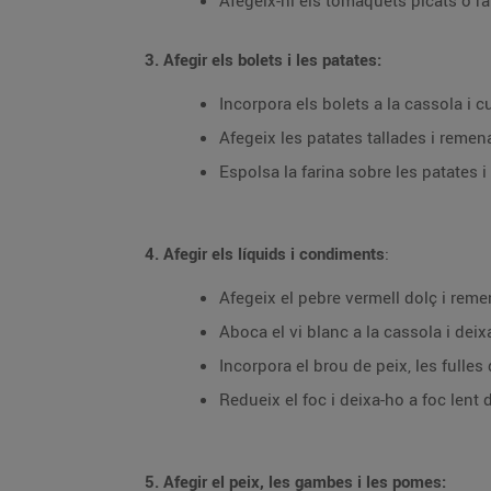
Afegeix-hi els tomàquets picats o rat
3. Afegir els bolets i les patates:
Incorpora els bolets a la cassola i 
Afegeix les patates tallades i remen
Espolsa la farina sobre les patates 
4. Afegir els líquids i condiments
:
Afegeix el pebre vermell dolç i reme
Aboca el vi blanc a la cassola i deix
Incorpora el brou de peix, les fulles d
Redueix el foc i deixa-ho a foc lent 
5. Afegir el peix, les gambes i les pomes: