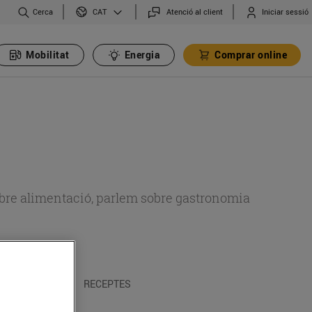
Cerca
Atenció al client
Iniciar sessió
CAT
Mobilitat
Energia
Comprar online
 sobre alimentació, parlem sobre gastronomia
 I TRADICIONS
RECEPTES