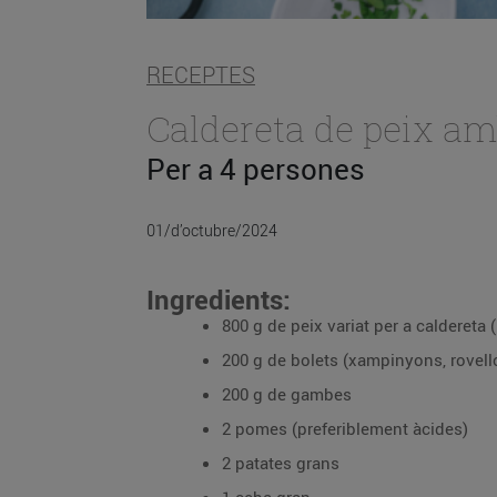
RECEPTES
Caldereta de peix am
Per a 4 persones
01/d’octubre/2024
Ingredients:
800 g de peix variat per a caldereta (r
200 g de bolets (xampinyons, rovell
200 g de gambes
2 pomes (preferiblement àcides)
2 patates grans