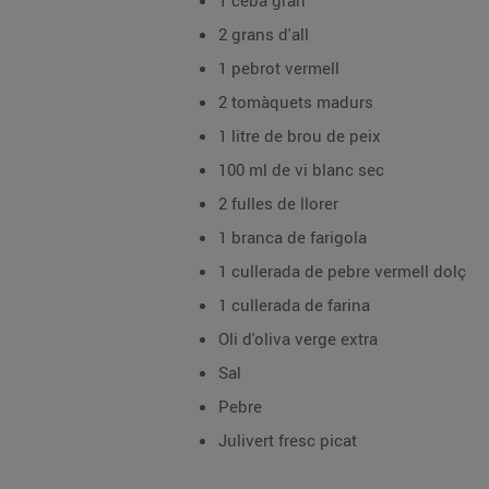
1 ceba gran
2 grans d'all
1 pebrot vermell
2 tomàquets madurs
1 litre de brou de peix
100 ml de vi blanc sec
2 fulles de llorer
1 branca de farigola
1 cullerada de pebre vermell dolç
1 cullerada de farina
Oli d'oliva verge extra
Sal
Pebre
Julivert fresc picat