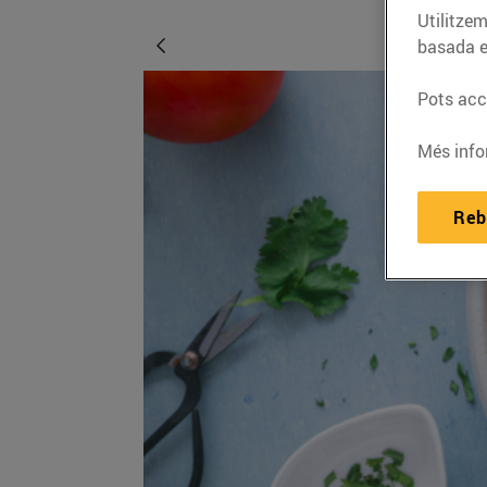
Utilitzem
basada e
Pots acce
Més info
Reb