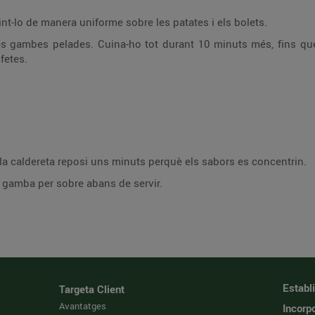
uint-lo de manera uniforme sobre les patates i els bolets.
es gambes pelades. Cuina-ho tot durant 10 minuts més, fins que 
fetes.
e la caldereta reposi uns minuts perquè els sabors es concentrin.
a gamba per sobre abans de servir.
Establ
Targeta Client
Avantatges
Incorpo