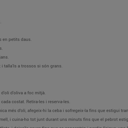
.
ls en petits daus.
s.
jans.
 talla'ls a trossos si són grans.
'oli d'oliva a foc mitjà.
ada costat. Retira-les i reserva-les.
ca més d’oli, afegeix-hi la ceba i sofregeix-la fins que estigui tra
ermell, i cuina-ho tot junt durant uns minuts fins que el pebrot esti