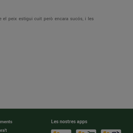
el peix estigui cuit però encara sucós, i les
Les nostres apps
iments
ra't