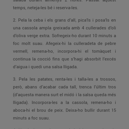
temps, neteja-les bé i reserva-les.
2. Pela la ceba i els grans d’all, pica’ls i posa’ls en
una cassola ampla greixada amb 4 cullerades d’oli
d’oliva verge extra. Sofregeix-ho durant 10 minuts a
foc molt suau. Afegeix-hi la culleradeta de pebre
vermell, remena-ho, incorpora-hi el tomàquet i
continua la cocció fins que s’hagi absorbit l’excés
d’aigua i quedi una salsa lligada.
3. Pela les patates, renta-les i talla-les a trossos,
però, abans d’acabar cada tall, trenca l’últim tros
(d’aquesta manera surt el midó i la salsa queda més
lligada). Incorpora-les a la cassola, remena-ho i
aboca-hi el brou de peix. Deixa-ho bullir durant 15
minuts a foc suau.