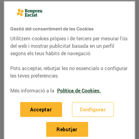
Gestió del consentiment de les Cookies
Utilitzem cookies pròpies i de tercers per mesurar l’ús
del web i mostrar publicitat basada en un perfil
segons els teus hàbits de navegació.
Pots acceptar, rebutjar les no essencials o configurar
les teves preferències.
RECEPTES
Més informació a la
Política de Cookies.
Caldereta de rap i
Acceptar
Configurar
cloïsses
14/de desembre/2020
Rebutjar