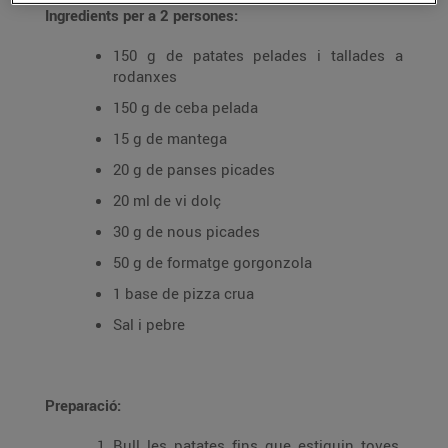
Ingredients per a 2 persones:
150 g de patates pelades i tallades a
rodanxes
150 g de ceba pelada
15 g de mantega
20 g de panses picades
20 ml de vi dolç
30 g de nous picades
50 g de formatge gorgonzola
1 base de pizza crua
Sal i pebre
Preparació:
Bull les patates fins que estiguin toves.