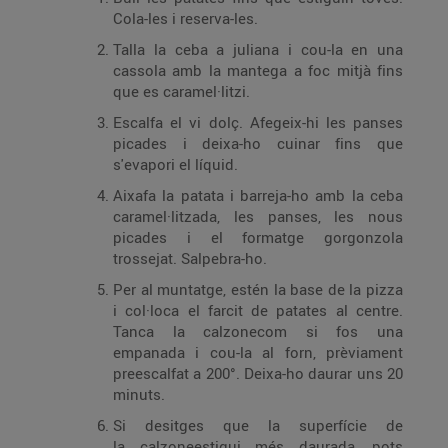
Cola-les i reserva-les.
Talla la ceba a juliana i cou-la en una
cassola amb la mantega a foc mitjà fins
que es caramel·litzi.
Escalfa el vi dolç. Afegeix-hi les panses
picades i deixa-ho cuinar fins que
s'evapori el líquid.
Aixafa la patata i barreja-ho amb la ceba
caramel·litzada, les panses, les nous
picades i el formatge gorgonzola
trossejat. Salpebra-ho.
Per al muntatge, estén la base de la pizza
i col·loca el farcit de patates al centre.
Tanca la calzonecom si fos una
empanada i cou-la al forn, prèviament
preescalfat a 200°. Deixa-ho daurar uns 20
minuts.
Si desitges que la superfície de
la calzoneestigui més daurada, pots