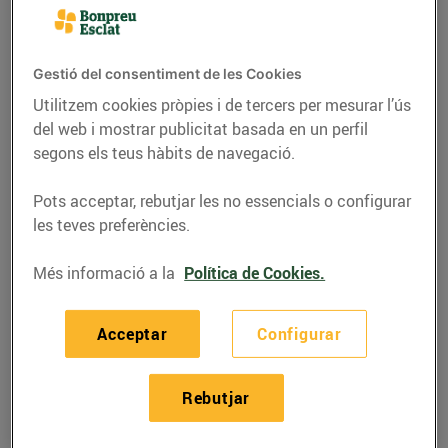
Gestió del consentiment de les Cookies
Utilitzem cookies pròpies i de tercers per mesurar l’ús
del web i mostrar publicitat basada en un perfil
segons els teus hàbits de navegació.
Pots acceptar, rebutjar les no essencials o configurar
les teves preferències.
Més informació a la
Política de Cookies.
RECEPTES
Calzone de patata i
Acceptar
Configurar
gorgonzola amb nous
Rebutjar
07/de març/2022