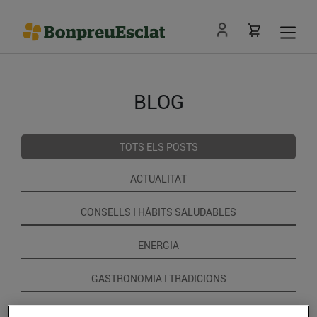
BLOG
TOTS ELS POSTS
ACTUALITAT
CONSELLS I HÀBITS SALUDABLES
ENERGIA
GASTRONOMIA I TRADICIONS
RECEPTES