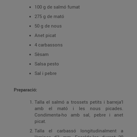
100 g de salmó fumat
275 g de mató
50 g de nous
Anet picat
4 carbassons
Sèsam
Salsa pesto
Sal i pebre
Preparació:
Talla el salmó a trossets petits i barreja’l
amb el mató i les nous picades.
Condimenta-ho amb sal, pebre i anet
picat.
Talla el carbassó longitudinalment a