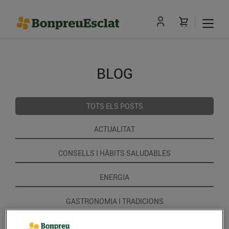
BLOG
TOTS ELS POSTS
ACTUALITAT
CONSELLS I HÀBITS SALUDABLES
ENERGIA
GASTRONOMIA I TRADICIONS
RECEPTES