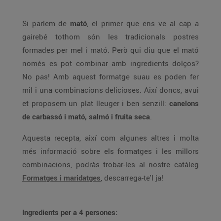
Si parlem de
mató
, el primer que ens ve al cap a
gairebé tothom són les tradicionals postres
formades per mel i mató. Però qui diu que el mató
només es pot combinar amb ingredients dolços?
No pas! Amb aquest formatge suau es poden fer
mil i una combinacions delicioses. Així doncs, avui
et proposem un plat lleuger i ben senzill:
canelons
de carbassó i mató, salmó i fruita seca
.
Aquesta recepta, així com algunes altres i molta
més informació sobre els formatges i les millors
combinacions, podràs trobar-les al nostre catàleg
Formatges i maridatges
, descarrega-te'l ja!
Ingredients per a 4 persones: