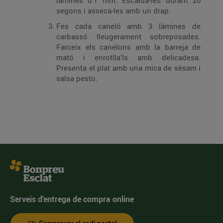
làmines d’1 mm. Escalda-les durant 20
segons i asseca-les amb un drap.
Fes cada caneló amb 3 làmines de
carbassó lleugerament sobreposades.
Farceix els canelons amb la barreja de
mató i enrotlla’ls amb delicadesa.
Presenta el plat amb una mica de sèsam i
salsa pesto.
Serveis d'entrega de compra online