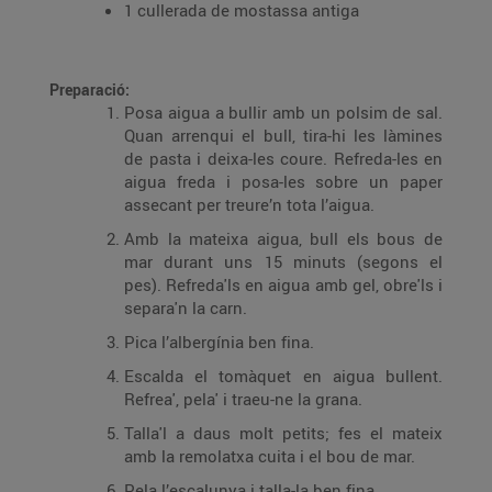
1 cullerada de mostassa antiga
Preparació:
Posa aigua a bullir amb un polsim de sal.
Quan arrenqui el bull, tira-hi les làmines
de pasta i deixa-les coure. Refreda-les en
aigua freda i posa-les sobre un paper
assecant per treure’n tota l’aigua.
Amb la mateixa aigua, bull els bous de
mar durant uns 15 minuts (segons el
pes). Refreda'ls en aigua amb gel, obre'ls i
separa'n la carn.
Pica l’albergínia ben fina.
Escalda el tomàquet en aigua bullent.
Refrea', pela' i traeu-ne la grana.
Talla'l a daus molt petits; fes el mateix
amb la remolatxa cuita i el bou de mar.
Pela l’escalunya i talla-la ben fina.