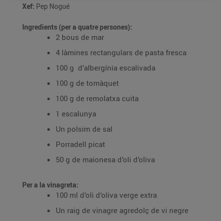
Xef:
Pep Nogué
Ingredients (per a quatre persones):
2 bous de mar
4 làmines rectangulars de pasta fresca
100 g d’albergínia escalivada
100 g de tomàquet
100 g de remolatxa cuita
1 escalunya
Un polsim de sal
Porradell picat
50 g de maionesa d’oli d’oliva
Per a la vinagreta:
100 ml d’oli d’oliva verge extra
Un raig de vinagre agredolç de vi negre