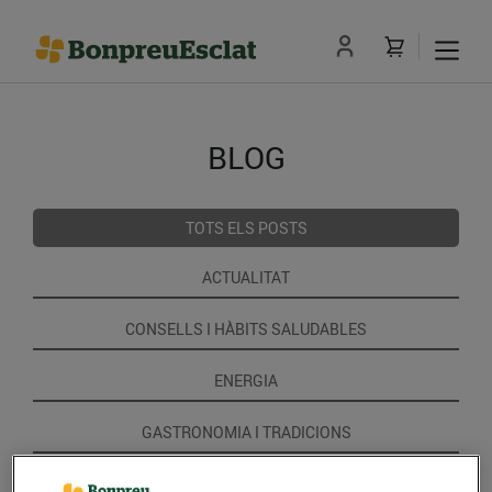
BLOG
TOTS ELS POSTS
ACTUALITAT
CONSELLS I HÀBITS SALUDABLES
ENERGIA
GASTRONOMIA I TRADICIONS
RECEPTES