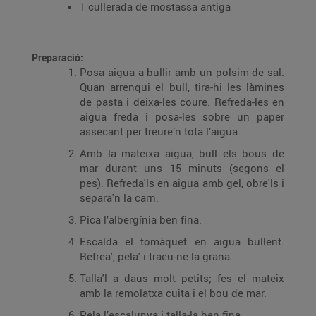
1 cullerada de mostassa antiga
Preparació:
Posa aigua a bullir amb un polsim de sal.
Quan arrenqui el bull, tira-hi les làmines
de pasta i deixa-les coure. Refreda-les en
aigua freda i posa-les sobre un paper
assecant per treure’n tota l’aigua.
Amb la mateixa aigua, bull els bous de
mar durant uns 15 minuts (segons el
pes). Refreda'ls en aigua amb gel, obre'ls i
separa'n la carn.
Pica l’albergínia ben fina.
Escalda el tomàquet en aigua bullent.
Refrea', pela' i traeu-ne la grana.
Talla'l a daus molt petits; fes el mateix
amb la remolatxa cuita i el bou de mar.
Pela l’escalunya i talla-la ben fina.