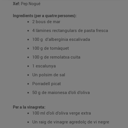
Xef:
Pep Nogué
Ingredients (per a quatre persones):
2 bous de mar
4 làmines rectangulars de pasta fresca
100 g d’albergínia escalivada
100 g de tomàquet
100 g de remolatxa cuita
1 escalunya
Un polsim de sal
Porradell picat
50 g de maionesa d’oli d’oliva
Per a la vinagreta:
100 ml d’oli d’oliva verge extra
Un raig de vinagre agredolç de vi negre