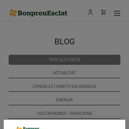
BLOG
TOTS ELS POSTS
ACTUALITAT
CONSELLS I HÀBITS SALUDABLES
ENERGIA
GASTRONOMIA I TRADICIONS
RECEPTES