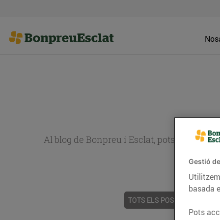
Nosa
Al blog de Bonpreu i Esclat, pots trobar re
Gestió de
Utilitzem
basada e
TOTS ELS POSTS
ACTUALI
Pots acce