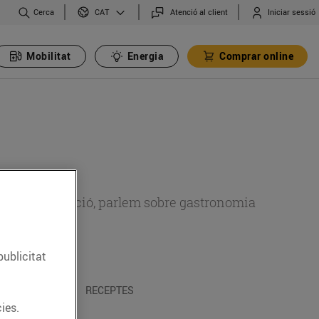
Cerca
Atenció al client
Iniciar sessió
CAT
Mobilitat
Energia
Comprar online
 sobre alimentació, parlem sobre gastronomia
publicitat
 I TRADICIONS
RECEPTES
ies.