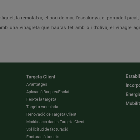
omàquet, la remolatxa, el bou de mar, l’escalunya, el porradell picat
mb una vinagreta que hauràs fet amb oli d’oliva, el vinagre ag
Establ
Targeta Client
Avantatges
Incorpo
Aplicació BonpreuEsclat
Energi
Fes-te la targeta
Mobilit
Targeta vinculada
Renovació de Targeta Client
Modificació dades Targeta Client
Sol·licitud de facturació
Facturació tiquets