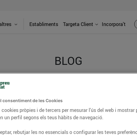
ltres
Establiments
Targeta Client
Incorpora't
BLOG
ceptes, consells nutricionals, informació d’actualitat
del nostre territori i molts altres temes.
l consentiment de les Cookies
 cookies pròpies i de tercers per mesurar l’ús del web i mostrar 
n un perfil segons els teus hàbits de navegació.
TAT
CONSELLS I HÀBITS SALUDABLES
ENERGIA
GASTRONOMIA
ptar, rebutjar les no essencials o configurar les teves preferènc