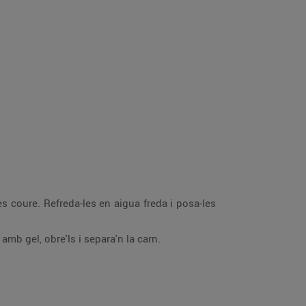
es coure. Refreda-les en aigua freda i posa-les
mb gel, obre'ls i separa'n la carn.