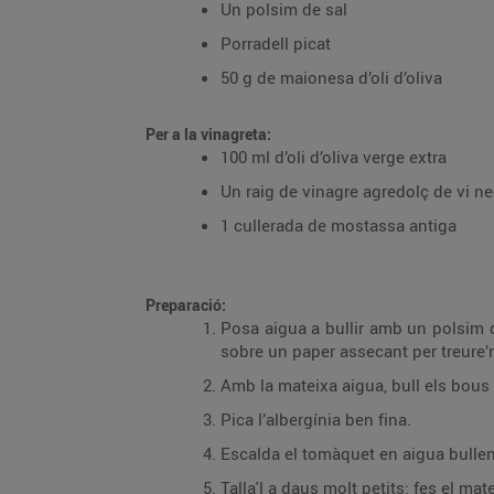
Un polsim de sal
Porradell picat
50 g de maionesa d’oli d’oliva
Per a la vinagreta:
100 ml d’oli d’oliva verge extra
Un raig de vinagre agredolç de vi n
1 cullerada de mostassa antiga
Preparació:
Posa aigua a bullir amb un polsim de
sobre un paper assecant per treure’n
Amb la mateixa aigua, bull els bous 
Pica l’albergínia ben fina.
Escalda el tomàquet en aigua bullent.
Talla'l a daus molt petits; fes el ma