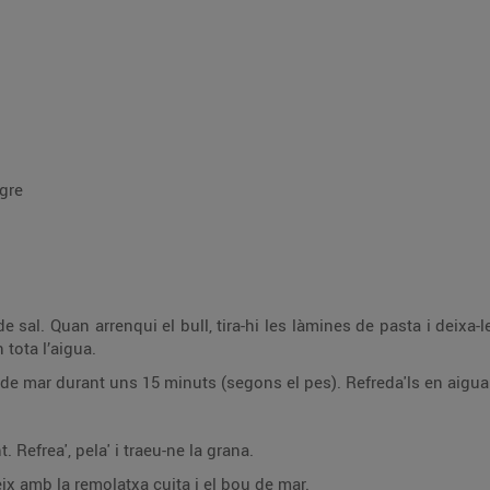
egre
 sal. Quan arrenqui el bull, tira-hi les làmines de pasta i deixa-l
 tota l’aigua.
de mar durant uns 15 minuts (segons el pes). Refreda'ls en aigua a
 Refrea', pela' i traeu-ne la grana.
teix amb la remolatxa cuita i el bou de mar.