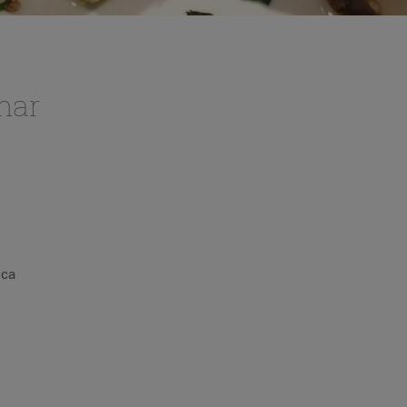
mar
sca