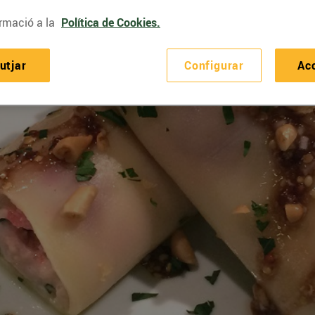
rmació a la
Política de Cookies.
utjar
Configurar
Ac