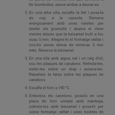
fer bombolles, sense arribar a daurar-se.
En una altra olla, escalfa la llet i posa-la
de cop a la cassola. Remena
enèrgicament amb unes varetes per
desfer els grumolls i abaixa el ritme
mentre deixes que la beixamel bulli a foc
suau 5 min. Afegeix-hi el formatge ratllat i
cou-ho sense deixar de remenar, 5 min
més. Reserva la beixamel.
En una olla amb aigua, sal i un raig d'oli,
cou les plaques de canalons. Refreda-les,
estén-les sobre un drap i asseca-les.
Reparteix la farsa sobre les plaques de
canelons.
Escalfa el forn a 190 °C.
Embolica els canelons, posa'ls en una
placa de forn untada amb mantega,
cobreix-los amb beixamel i posa-hi per
sobre formatge ratllat i unes boletes de