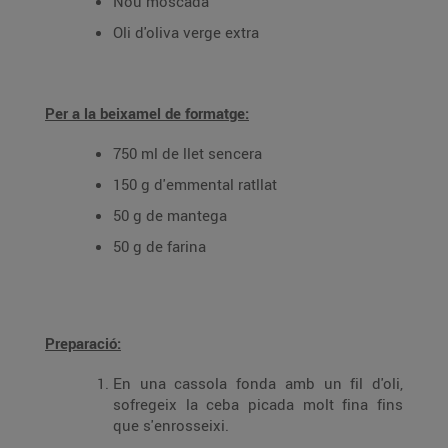
Nou moscada
Oli d'oliva verge extra
Per a la beixamel de formatge:
750 ml de llet sencera
150 g d'emmental ratllat
50 g de mantega
50 g de farina
Preparació:
En una cassola fonda amb un fil d'oli,
sofregeix la ceba picada molt fina fins
que s'enrosseixi.