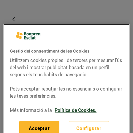
Gestió del consentiment de les Cookies
Utilitzem cookies pròpies i de tercers per mesurar l’ús
del web i mostrar publicitat basada en un perfil
segons els teus hàbits de navegació.
RECEPTES
Pots acceptar, rebutjar les no essencials o configurar
les teves preferències.
Canelons de pernil
ibèric amb beixamel de
Més informació a la
Política de Cookies.
formatge
Acceptar
Configurar
01/de novembre/2024