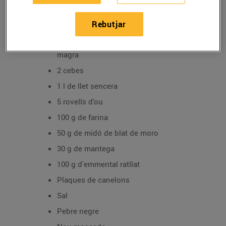
Rebutjar
Ingredients:
300 g de pernil ibèric d'una part no gaire
magra
2 cebes
1 l de llet sencera
5 rovells d'ou
100 g de farina
50 g de midó de blat de moro
30 g de mantega
100 g d'emmental ratllat
Plaques de canelons
Sal
Pebre negre