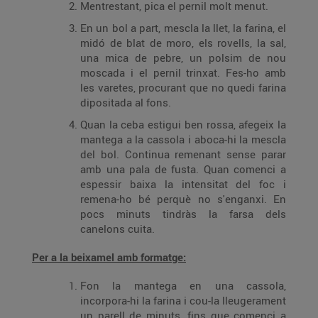
Mentrestant, pica el pernil molt menut.
En un bol a part, mescla la llet, la farina, el
midó de blat de moro, els rovells, la sal,
una mica de pebre, un polsim de nou
moscada i el pernil trinxat. Fes-ho amb
les varetes, procurant que no quedi farina
dipositada al fons.
Quan la ceba estigui ben rossa, afegeix la
mantega a la cassola i aboca-hi la mescla
del bol. Continua remenant sense parar
amb una pala de fusta. Quan comenci a
espessir baixa la intensitat del foc i
remena-ho bé perquè no s'enganxi. En
pocs minuts tindràs la farsa dels
canelons cuita.
Per a la beixamel amb formatge:
Fon la mantega en una cassola,
incorpora-hi la farina i cou-la lleugerament
un parell de minuts, fins que comenci a