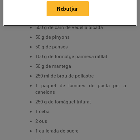
Rebutjar
Ingredients
500 g de carn de vedella picada
50 g de pinyons
50 g de panses
100 g de formatge parmesà ratllat
50 g de mantega
250 ml de brou de pollastre
1 paquet de làmines de pasta per a
canelons
250 g de tomàquet triturat
1 ceba
2 ous
1 cullerada de sucre