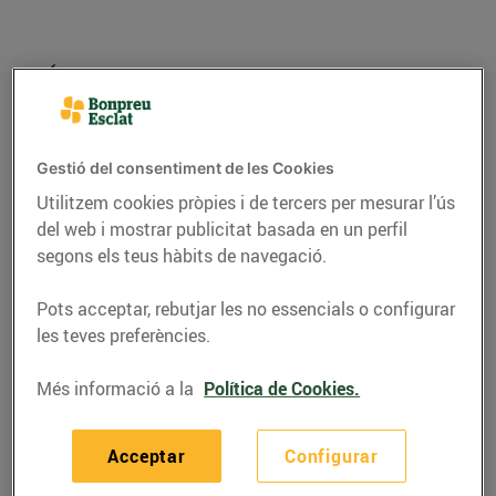
Gestió del consentiment de les Cookies
Utilitzem cookies pròpies i de tercers per mesurar l’ús
del web i mostrar publicitat basada en un perfil
segons els teus hàbits de navegació.
Pots acceptar, rebutjar les no essencials o configurar
RECEPTES
les teves preferències.
Canelons de Sant
Més informació a la
Política de Cookies.
Esteve amb panses i
pinyons
Acceptar
Configurar
21/de desembre/2015