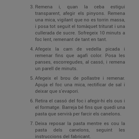
Remena i, quan la ceba estigui
transparent, afegir els pinyons. Remena
una mica, vigilant que no es torrin massa,
i posa tot seguit el tomàquet triturat i una
cullerada de sucre. Sofregeix 10 minuts a
foc lent, remenant de tant en tant.
Afegeix la carn de vedella picada i
remenar fins que agafi color. Posa les
panses, escorregudes, al cassó, i remena
un parell de minuts.
Afegeix el brou de pollastre i remenar.
Apuja el foc una mica, rectificar de sal i
deixar que s'evapori.
Retira el cassó del foc i afegir-hi els ous i
el formatge. Barreja bé fins que quedi una
pasta que servirà per farcir els canelons.
Deixa reposar la pasta mentre es cou la
pasta dels canelons, seguint les
instruccions del fabricant.