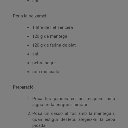
sal
Per a la beixamel:
1 litre de llet sencera
120 g de mantega
120 g de farina de blat
sal
pebre negre
nou moscada
Preparació:
Posa les panses en un recipient amb
aigua freda perquè s'hidratin.
Posa un cassó al foc amb la mantega i,
quan estigui desfeta, afegeix-hi la ceba
picada.