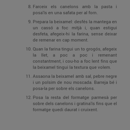
Farceix els canelons amb la pasta i
posa'ls en una safata per al forn.
Prepara la beixamel: desfés la mantega en
un cassó a foc mitjà i, quan estigui
desfeta, afegeix-hi la farina, sense deixar
de remenar en cap moment.
Quan la farina tingui un to grogós, afegeix
la llet, a poc a poc i remenant
constantment, i cou-ho a foc lent fins que
la beixamel tingui la textura que volem.
Assaona la beixamel amb sal, pebre negre
i un polsim de nou moscada. Barreja bé i
posa-la per sobre els canelons.
Posa la resta del formatge parmesà per
sobre dels canelons i gratina'ls fins que el
formatge quedi daurat i cruixent.