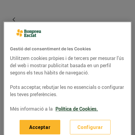
Gestió del consentiment de les Cookies
Utilitzem cookies pròpies i de tercers per mesurar l’ús
del web i mostrar publicitat basada en un perfil
segons els teus hàbits de navegació.
CONSELLS I HÀBITS SALUDABLES
Pots acceptar, rebutjar les no essencials o configurar
les teves preferències.
Experts en carn
Més informació a la
Política de Cookies.
08/de setembre/2020
Acceptar
Configurar
A Bonpreu i Esclat som carnissers professionals.