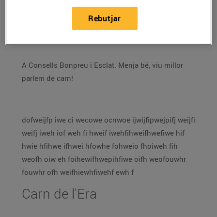
Als nostres establiments hi trobaràs la teva
carnisseria de confiança, amb una selecció de la
Rebutjar
millor carn, servida per les millors mans.
A Consells Bonpreu i Esclat. Menja bé, viu millor
parlem de carn!
dofweijfp iwe ci wecowe ocnwoe ijwijfipwejpifj weijfi
weifj iweh iof weh fi hweif iwehfihweifhwefiwe hif
hwie hfihwe ifhwei hfowhe fohweio fhoiweh fih
weofh oiw eh foihewifhwepihfiwe oifh weofouwhr
fouwhr ofh weifhiewhfiwehf ewh f
Carn de l'Era