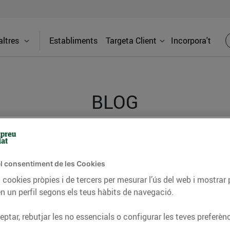
ltres
Establiments
Targeta Client
Incorpora't
BLOG
ceptes, consells nutricionals, informació d’actualitat
del nostre territori i molts altres temes.
l consentiment de les Cookies
 cookies pròpies i de tercers per mesurar l’ús del web i mostrar 
n un perfil segons els teus hàbits de navegació.
TAT
CONSELLS I HÀBITS SALUDABLES
ENERGIA
GASTRONOMIA
ptar, rebutjar les no essencials o configurar les teves preferènc