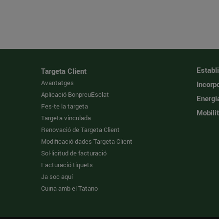
Establ
Targeta Client
Avantatges
Incorpo
Aplicació BonpreuEsclat
Energi
Fes-te la targeta
Mobilit
Targeta vinculada
Renovació de Targeta Client
Modificació dades Targeta Client
Sol·licitud de facturació
Facturació tiquets
Ja soc aquí
Cuina amb el Tatano