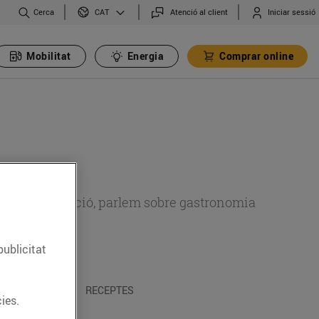
Cerca
Atenció al client
Iniciar sessió
CAT
Mobilitat
Energia
Comprar online
 sobre alimentació, parlem sobre gastronomia
publicitat
 I TRADICIONS
RECEPTES
ies.