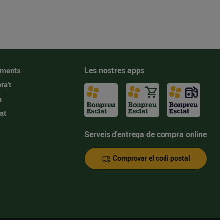
Les nostres apps
iments
ra't
a
at
Serveis d'entrega de compra online
Comprovar el codi postal