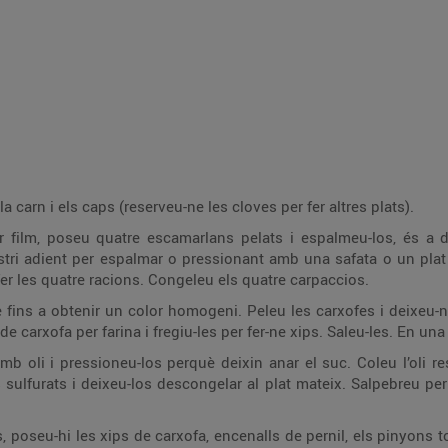
Peleu els escamarlans i guardeu-ne la carn i els caps (reserveu-ne les cloves per fer altres plats).
ats i espalmeu-los, és a dir, aixafeu-los perquè quedin plans (com un
afata o un plat pla. Us hauria de quedar un cercle fi de carn
d’escamarlà. Repetiu l’operació per fer les quatre racions. Congeleu els quatre carpaccios.
es i deixeu-ne el cor. Talleu-lo finalment amb un ganivet o
 el suc. Coleu l’oli resultant. En un plat pla, poseu els carpaccios,
s carpaccios i afegiu-hi una mica de
 pernil, els pinyons torrats, uns punts de maionesa d’all negre i les