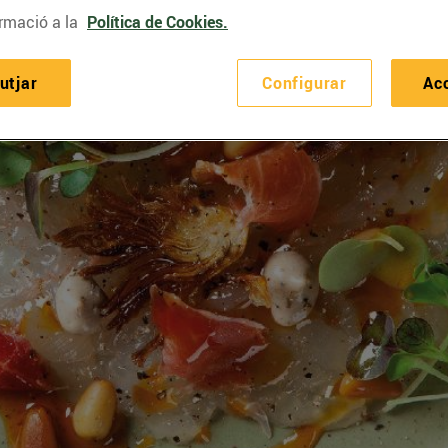
rmació a la
Política de Cookies.
utjar
Configurar
Ac