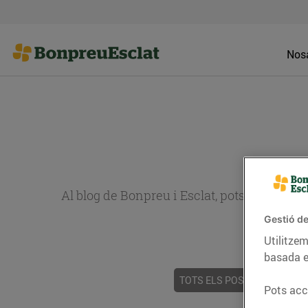
Nosa
Al blog de Bonpreu i Esclat, pots trobar re
Gestió de
Utilitzem
basada e
TOTS ELS POSTS
ACTUALI
Pots acce