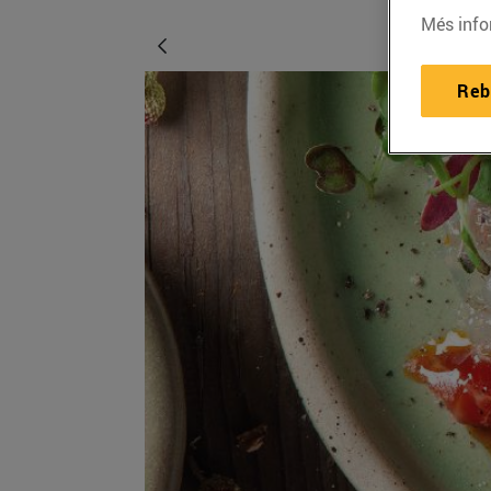
Més info
Reb