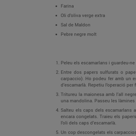
Farina
Oli d’oliva verge extra
Sal de Maldon
Pebre negre molt
Entre dos papers sulfurats o paper film, poseu quatre escamarlans pel
carpaccio). Ho podeu fer amb un estri adient per espalmar o pressionant amb una s
Tritureu la maionesa amb l’all negre fins a obtenir un color homogeni. Peleu les carxof
Salteu els caps dels escamarlans amb oli i pressioneu-los perquè deixin anar
encara congelats. Traieu els papers sulfurats i deixeu-los descongelar al plat mateix. Salpebreu per sobre el
l’oli dels caps d’escamarlà.
Un cop descongelats els carpaccios, poseu-hi les xips de carxofa, encenalls de