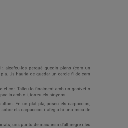
una mandolina. Passeu les làmines de carxofa per farina i fregiu-les per fer-ne xips. Saleu-les. En una paella amb oli, torreu els pinyons.