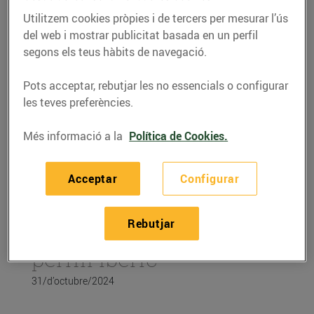
Utilitzem cookies pròpies i de tercers per mesurar l’ús
del web i mostrar publicitat basada en un perfil
segons els teus hàbits de navegació.
Pots acceptar, rebutjar les no essencials o configurar
les teves preferències.
Més informació a la
Política de Cookies.
Acceptar
Configurar
RECEPTES
Rebutjar
Carxofes al forn amb
pernil ibèric
31/d’octubre/2024