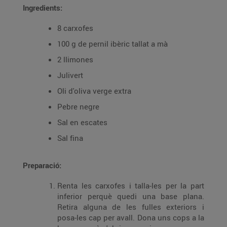
Ingredients:
8 carxofes
100 g de pernil ibèric tallat a mà
2 llimones
Julivert
Oli d'oliva verge extra
Pebre negre
Sal en escates
Sal fina
Preparació:
Renta les carxofes i talla-les per la part
inferior perquè quedi una base plana.
Retira alguna de les fulles exteriors i
posa-les cap per avall. Dona uns cops a la