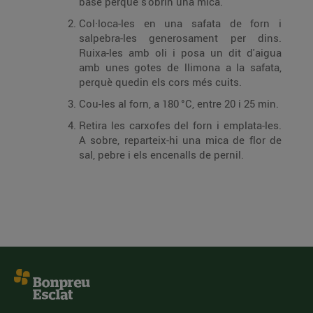
base perquè s'obrin una mica.
Col·loca-les en una safata de forn i
salpebra-les generosament per dins.
Ruixa-les amb oli i posa un dit d'aigua
amb unes gotes de llimona a la safata,
perquè quedin els cors més cuits.
Cou-les al forn, a 180 °C, entre 20 i 25 min.
Retira les carxofes del forn i emplata-les.
A sobre, reparteix-hi una mica de flor de
sal, pebre i els encenalls de pernil.