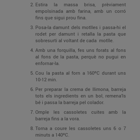
Estira la massa brisa, prèviament
empolsinada amb farina, amb un corró
fins que sigui prou fina.
Posa-la damunt dels motlles i passa-hi el
rodet per damunt i retalla la pasta que
sobresurti al voltant de cada motlle.
Amb una forquilla, fes uns forats al fons
al fons de la pasta, perquè no pugui en
enfornar-la.
Cou la pasta al forn a 160ºC durant uns
10-12 min.
Per preparar la crema de llimona, barreja
tots els ingredients en un bol, remena’ls
bé i passa la barreja pel colador.
Omple les cassoletes cuites amb la
barreja fins a la vora.
Torna a coure les cassoletes uns 6 o 7
minuts a 140ºC.