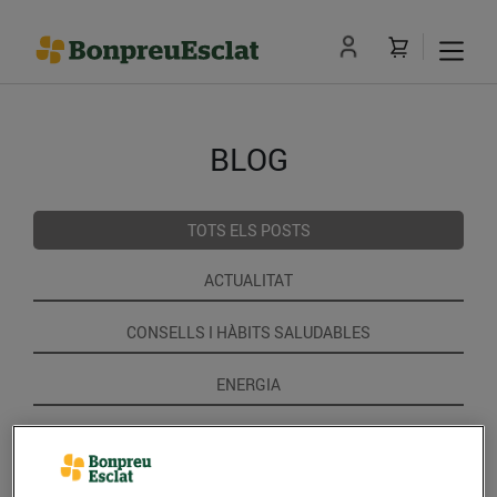
BLOG
TOTS ELS POSTS
ACTUALITAT
CONSELLS I HÀBITS SALUDABLES
ENERGIA
GASTRONOMIA I TRADICIONS
RECEPTES