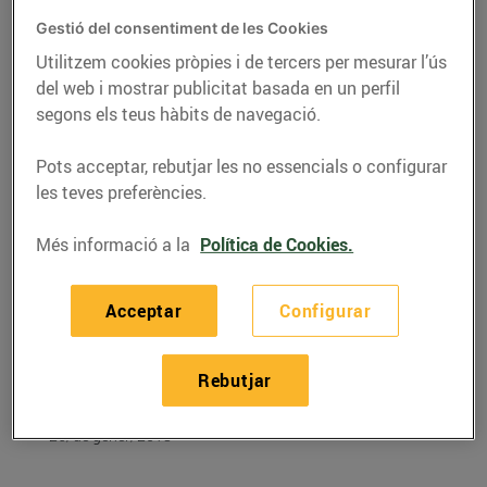
Gestió del consentiment de les Cookies
Utilitzem cookies pròpies i de tercers per mesurar l’ús
del web i mostrar publicitat basada en un perfil
segons els teus hàbits de navegació.
Pots acceptar, rebutjar les no essencials o configurar
les teves preferències.
Més informació a la
Política de Cookies.
Acceptar
Configurar
RECEPTES
Cassoletes de crema de
Rebutjar
llimona
26/de gener/2018