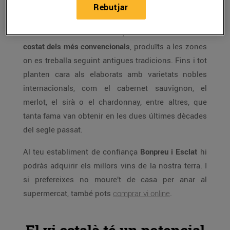
Zones com el Montsant, el Priorat, la Terra Alta,
Rebutjar
l’Empordà, el Pla de Bages… aporten novetats
collita rere collita. Al mercat,
els vins nous neixen al
costat dels més convencionals
, produïts a les zones
on es treballa seguint antigues tradicions. Fins i tot
planten cara als elaborats amb varietats nobles
internacionals, com el cabernet sauvignon, el
merlot, el sirà o el chardonnay, entre altres, que
tanta fama van obtenir en les dues últimes dècades
del segle passat.
Al teu establiment de confiança
Bonpreu i Esclat
hi
podràs adquirir els millors vins de la nostra terra. I
si prefereixes no moure’t de casa per anar al
supermercat, també pots
comprar vi online
.