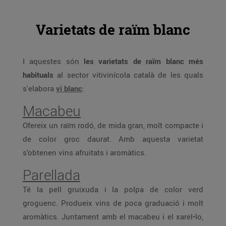
Varietats de raïm blanc
I aquestes són
les varietats de raïm blanc més
habituals
al sector vitivinícola català de les quals
s'elabora
vi blanc
:
Macabeu
Ofereix un raïm rodó, de mida gran, molt compacte i
de color groc daurat. Amb aquesta varietat
s’obtenen vins afruitats i aromàtics.
Parellada
Té la pell gruixuda i la polpa de color verd
groguenc. Produeix vins de poca graduació i molt
aromàtics. Juntament amb el macabeu i el xarel•lo,