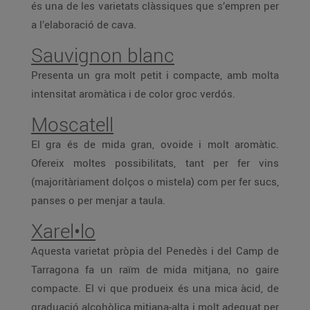
és una de les varietats clàssiques que s’empren per
a l’elaboració de cava.
Sauvignon blanc
Presenta un gra molt petit i compacte, amb molta
intensitat aromàtica i de color groc verdós.
Moscatell
El gra és de mida gran, ovoide i molt aromàtic.
Ofereix moltes possibilitats, tant per fer vins
(majoritàriament dolços o mistela) com per fer sucs,
panses o per menjar a taula.
Xarel•lo
Aquesta varietat pròpia del Penedès i del Camp de
Tarragona fa un raïm de mida mitjana, no gaire
compacte. El vi que produeix és una mica àcid, de
graduació alcohòlica mitjana-alta i molt adequat per