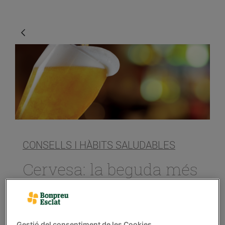
CONSELLS I HÀBITS SALUDABLES
Cervesa: la beguda més
popular
04/d’octubre/2018
Gestió del consentiment de les Cookies