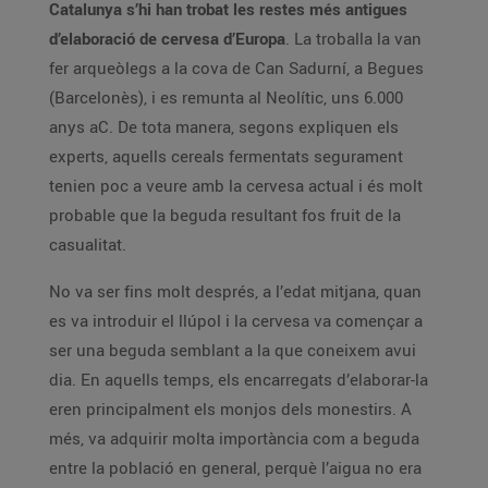
Catalunya s’hi han trobat les restes més antigues
d’elaboració de cervesa d’Europa
. La troballa la van
fer arqueòlegs a la cova de Can Sadurní, a Begues
(Barcelonès), i es remunta al Neolític, uns 6.000
anys aC. De tota manera, segons expliquen els
experts, aquells cereals fermentats segurament
tenien poc a veure amb la cervesa actual i és molt
probable que la beguda resultant fos fruit de la
casualitat.
No va ser fins molt després, a l’edat mitjana, quan
es va introduir el llúpol i la cervesa va començar a
ser una beguda semblant a la que coneixem avui
dia. En aquells temps, els encarregats d’elaborar-la
eren principalment els monjos dels monestirs. A
més, va adquirir molta importància com a beguda
entre la població en general, perquè l’aigua no era