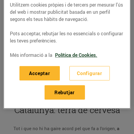
d’anys en el temps. I és que
Utilitzem cookies pròpies i de tercers per mesurar l’ús
aquesta beguda tant de moda
del web i mostrar publicitat basada en un perfil
té una llarga història al darrere
segons els teus hàbits de navegació.
Pots acceptar, rebutjar les no essencials o configurar
05/de novembre/2019
les teves preferències.
Més informació a la
Política de Cookies.
La cervesa està de moda.
Al mercat podem trobar-hi
un munt de varietats, i cada any en surten de noves.
Però sabies que per trobar els orígens d’aquesta
Acceptar
Configurar
beguda ens hem de remuntar milers d’anys enrere
en la història? Descobreix l'origen de la cervesa.
Rebutjar
Catalunya: terra de cervesa
Tot i que no hi ha gaire acord pel que fa a l’origen,
a