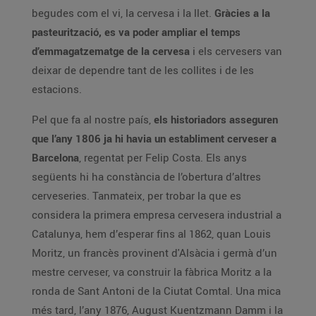
begudes com el vi, la cervesa i la llet.
Gràcies a la
pasteurització, es va poder ampliar el temps
d’emmagatzematge de la cervesa
i els cervesers van
deixar de dependre tant de les collites i de les
estacions.
Pel que fa al nostre país,
els historiadors asseguren
que l’any 1806 ja hi havia un establiment cerveser a
Barcelona
, regentat per Felip Costa. Els anys
següents hi ha constància de l’obertura d’altres
cerveseries. Tanmateix, per trobar la que es
considera la primera empresa cervesera industrial a
Catalunya, hem d’esperar fins al 1862, quan Louis
Moritz, un francès provinent d'Alsàcia i germà d’un
mestre cerveser, va construir la fàbrica Moritz a la
ronda de Sant Antoni de la Ciutat Comtal. Una mica
més tard, l’any 1876, August Kuentzmann Damm i la