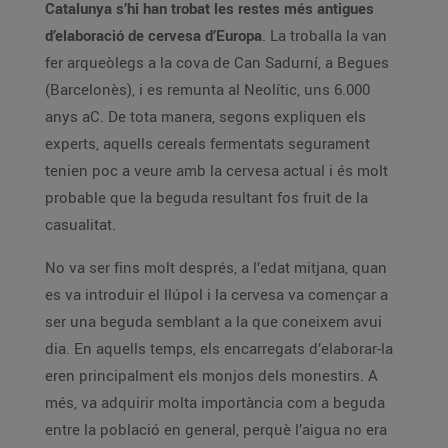
Catalunya s’hi han trobat les restes més antigues
d’elaboració de cervesa d’Europa
. La troballa la van
fer arqueòlegs a la cova de Can Sadurní, a Begues
(Barcelonès), i es remunta al Neolític, uns 6.000
anys aC. De tota manera, segons expliquen els
experts, aquells cereals fermentats segurament
tenien poc a veure amb la cervesa actual i és molt
probable que la beguda resultant fos fruit de la
casualitat.
No va ser fins molt després, a l’edat mitjana, quan
es va introduir el llúpol i la cervesa va començar a
ser una beguda semblant a la que coneixem avui
dia. En aquells temps, els encarregats d’elaborar-la
eren principalment els monjos dels monestirs. A
més, va adquirir molta importància com a beguda
entre la població en general, perquè l’aigua no era