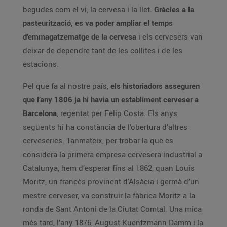
begudes com el vi, la cervesa i la llet.
Gràcies a la
pasteurització, es va poder ampliar el temps
d’emmagatzematge de la cervesa
i els cervesers van
deixar de dependre tant de les collites i de les
estacions.
Pel que fa al nostre país,
els historiadors asseguren
que l’any 1806 ja hi havia un establiment cerveser a
Barcelona
, regentat per Felip Costa. Els anys
següents hi ha constància de l’obertura d’altres
cerveseries. Tanmateix, per trobar la que es
considera la primera empresa cervesera industrial a
Catalunya, hem d’esperar fins al 1862, quan Louis
Moritz, un francès provinent d'Alsàcia i germà d’un
mestre cerveser, va construir la fàbrica Moritz a la
ronda de Sant Antoni de la Ciutat Comtal. Una mica
més tard, l’any 1876, August Kuentzmann Damm i la