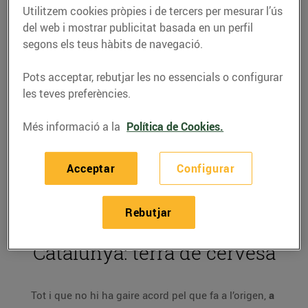
d’anys en el temps. I és que
Utilitzem cookies pròpies i de tercers per mesurar l’ús
aquesta beguda tant de moda
del web i mostrar publicitat basada en un perfil
té una llarga història al darrere
segons els teus hàbits de navegació.
Pots acceptar, rebutjar les no essencials o configurar
05/de novembre/2019
les teves preferències.
Més informació a la
Política de Cookies.
La cervesa està de moda.
Al mercat podem trobar-hi
un munt de varietats, i cada any en surten de noves.
Però sabies que per trobar els orígens d’aquesta
Acceptar
Configurar
beguda ens hem de remuntar milers d’anys enrere
en la història? Descobreix l'origen de la cervesa.
Rebutjar
Catalunya: terra de cervesa
Tot i que no hi ha gaire acord pel que fa a l’origen,
a