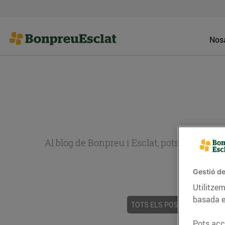
Nosa
Al blog de Bonpreu i Esclat, pots trobar re
Gestió de
Utilitzem
basada e
TOTS ELS POSTS
ACTUALI
Pots acce