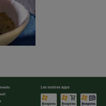
Les nostres apps
iments
ra't
a