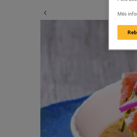
Més info
Reb