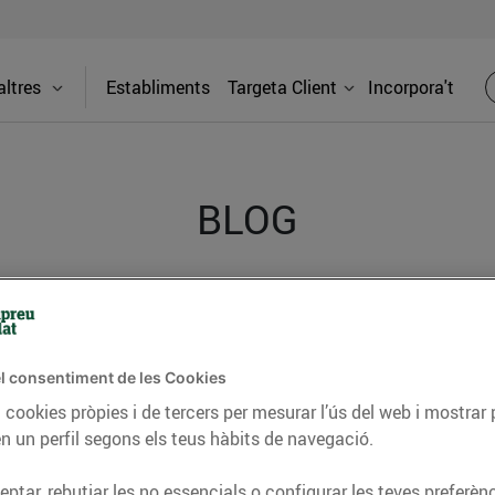
ltres
Establiments
Targeta Client
Incorpora't
BLOG
ceptes, consells nutricionals, informació d’actualitat
del nostre territori i molts altres temes.
l consentiment de les Cookies
 cookies pròpies i de tercers per mesurar l’ús del web i mostrar 
n un perfil segons els teus hàbits de navegació.
TAT
CONSELLS I HÀBITS SALUDABLES
ENERGIA
GASTRONOMIA
ptar, rebutjar les no essencials o configurar les teves preferènc