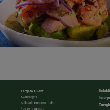
Establ
Targeta Client
Avantatges
Incorpo
Aplicació BonpreuEsclat
Energi
Fes-te la targeta