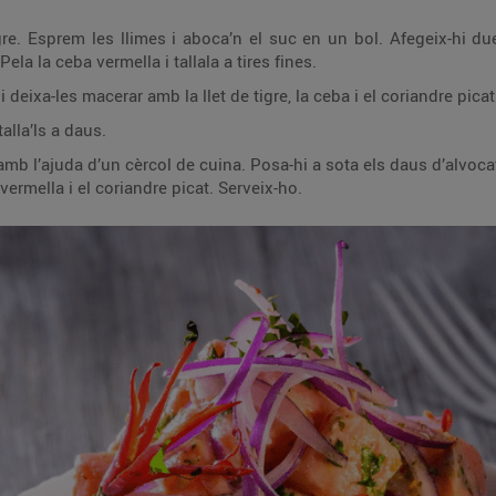
Afegeix-hi dues cullerades de coriandre, 1 xili vermell, una
culleradeta de sal i tritura-ho tot bé. Pela la ceba vermella i tallala a tires fines.
Talla les supremes de salmó a daus i deixa-les macerar amb la llet de tigre, la ce
talla’ls a daus.
 daus d’alvocat i a sobre el ceviche regat amb la llet de tigre.
Decora el plat amb les tires de ceba vermella i el coriandre picat. Serveix-ho.