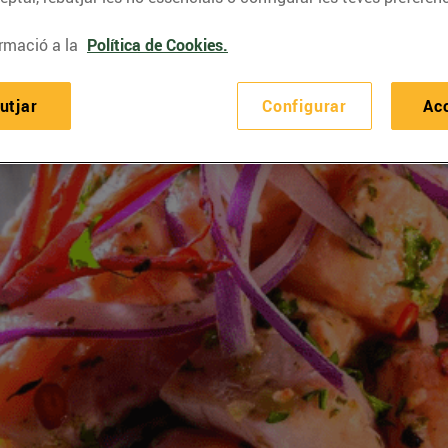
rmació a la
Política de Cookies.
utjar
Configurar
Ac