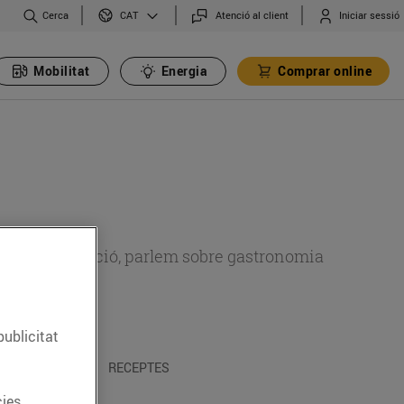
Cerca
Atenció al client
Iniciar sessió
CAT
Mobilitat
Energia
Comprar online
 sobre alimentació, parlem sobre gastronomia
publicitat
 I TRADICIONS
RECEPTES
ies.