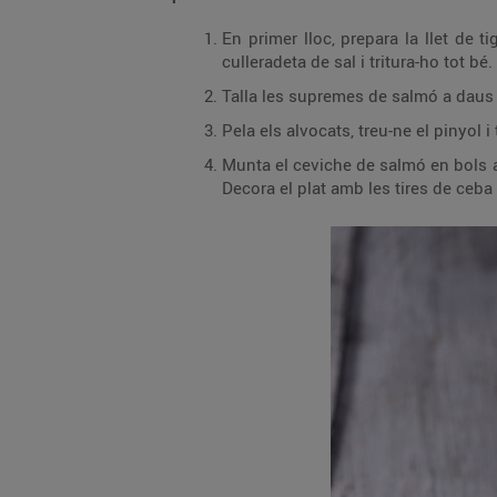
En primer lloc, prepara la llet de tigre. Esprem les llimes i aboca’n el suc en un bol. 
Pela els alvocats, treu-ne el pinyol i 
Munta el ceviche de salmó en bols amb l’ajuda d’un cèrcol de cuina. Posa-hi a sota els