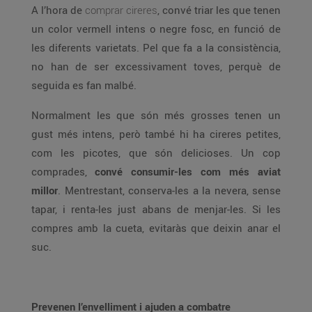
A l’hora de
comprar cireres
, convé triar les que tenen
un color vermell intens o negre fosc, en funció de
les diferents varietats. Pel que fa a la consistència,
no han de ser excessivament toves, perquè de
seguida es fan malbé.
Normalment les que són més grosses tenen un
gust més intens, però també hi ha cireres petites,
com les picotes, que són delicioses. Un cop
comprades,
convé consumir-les com més aviat
millor
. Mentrestant, conserva-les a la nevera, sense
tapar, i renta-les just abans de menjar-les. Si les
compres amb la cueta, evitaràs que deixin anar el
suc.
Prevenen l’envelliment i ajuden a combatre