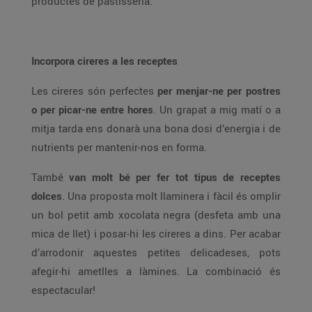
productes de pastisseria.
Incorpora cireres a les receptes
Les cireres són perfectes
per menjar-ne per postres
o per picar-ne entre hores
. Un grapat a mig matí o a
mitja tarda ens donarà una bona dosi d’energia i de
nutrients per mantenir-nos en forma.
També
van molt bé per fer tot tipus de receptes
dolces
. Una proposta molt llaminera i fàcil és omplir
un bol petit amb xocolata negra (desfeta amb una
mica de llet) i posar-hi les cireres a dins. Per acabar
d’arrodonir aquestes petites delicadeses, pots
afegir-hi ametlles a làmines. La combinació és
espectacular!