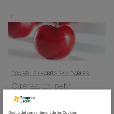
CONSELLS I HÀBITS SALUDABLES
Cireres, un petit
caramel
14/de juny/2019
Gestió del consentiment de les Cookies