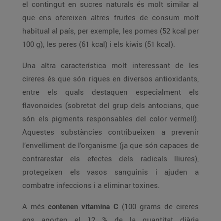
el contingut en sucres naturals és molt similar al
que ens ofereixen altres fruites de consum molt
habitual al país, per exemple, les pomes (52 kcal per
100 g), les peres (61 kcal) i els kiwis (51 kcal).
Una altra característica molt interessant de les
cireres és que són riques en diversos antioxidants,
entre els quals destaquen especialment els
flavonoides (sobretot del grup dels antocians, que
són els pigments responsables del color vermell).
Aquestes substàncies contribueixen a prevenir
l’envelliment de l’organisme (ja que són capaces de
contrarestar els efectes dels radicals lliures),
protegeixen els vasos sanguinis i ajuden a
combatre infeccions i a eliminar toxines.
A més
contenen vitamina C
(100 grams de cireres
ens aporten el 12 % de la quantitat diària