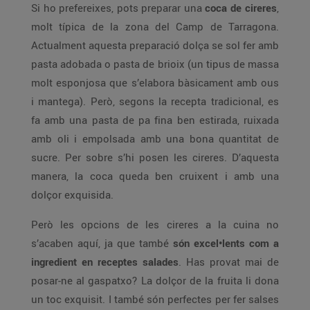
Si ho prefereixes, pots preparar una
coca de cireres
,
molt típica de la zona del Camp de Tarragona.
Actualment aquesta preparació dolça se sol fer amb
pasta adobada o pasta de brioix (un tipus de massa
molt esponjosa que s’elabora bàsicament amb ous
i mantega). Però, segons la recepta tradicional, es
fa amb una pasta de pa fina ben estirada, ruixada
amb oli i empolsada amb una bona quantitat de
sucre. Per sobre s’hi posen les cireres. D’aquesta
manera, la coca queda ben cruixent i amb una
dolçor exquisida.
Però les opcions de les cireres a la cuina no
s’acaben aquí, ja que també
són excel•lents com a
ingredient en receptes salades
. Has provat mai de
posar-ne al gaspatxo? La dolçor de la fruita li dona
un toc exquisit. I també són perfectes per fer salses