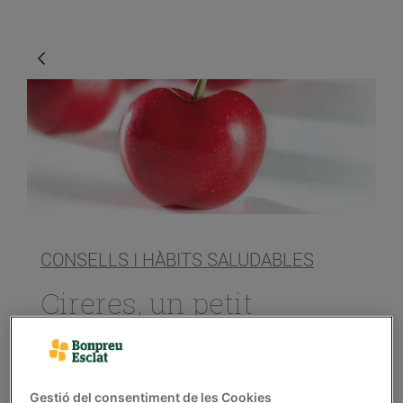
CONSELLS I HÀBITS SALUDABLES
Cireres, un petit
caramel
14/de juny/2019
Gestió del consentiment de les Cookies