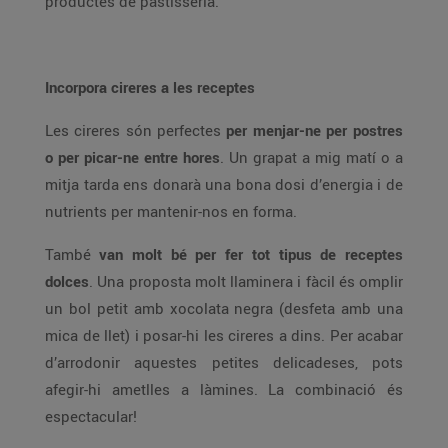
productes de pastisseria.
Incorpora cireres a les receptes
Les cireres són perfectes
per menjar-ne per postres
o per picar-ne entre hores
. Un grapat a mig matí o a
mitja tarda ens donarà una bona dosi d’energia i de
nutrients per mantenir-nos en forma.
També
van molt bé per fer tot tipus de receptes
dolces
. Una proposta molt llaminera i fàcil és omplir
un bol petit amb xocolata negra (desfeta amb una
mica de llet) i posar-hi les cireres a dins. Per acabar
d’arrodonir aquestes petites delicadeses, pots
afegir-hi ametlles a làmines. La combinació és
espectacular!