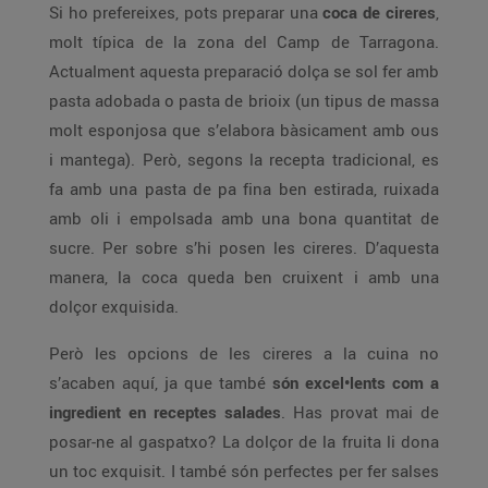
Si ho prefereixes, pots preparar una
coca de cireres
,
molt típica de la zona del Camp de Tarragona.
Actualment aquesta preparació dolça se sol fer amb
pasta adobada o pasta de brioix (un tipus de massa
molt esponjosa que s’elabora bàsicament amb ous
i mantega). Però, segons la recepta tradicional, es
fa amb una pasta de pa fina ben estirada, ruixada
amb oli i empolsada amb una bona quantitat de
sucre. Per sobre s’hi posen les cireres. D’aquesta
manera, la coca queda ben cruixent i amb una
dolçor exquisida.
Però les opcions de les cireres a la cuina no
s’acaben aquí, ja que també
són excel•lents com a
ingredient en receptes salades
. Has provat mai de
posar-ne al gaspatxo? La dolçor de la fruita li dona
un toc exquisit. I també són perfectes per fer salses