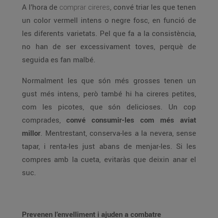
A l’hora de
comprar cireres
, convé triar les que tenen
un color vermell intens o negre fosc, en funció de
les diferents varietats. Pel que fa a la consistència,
no han de ser excessivament toves, perquè de
seguida es fan malbé.
Normalment les que són més grosses tenen un
gust més intens, però també hi ha cireres petites,
com les picotes, que són delicioses. Un cop
comprades,
convé consumir-les com més aviat
millor
. Mentrestant, conserva-les a la nevera, sense
tapar, i renta-les just abans de menjar-les. Si les
compres amb la cueta, evitaràs que deixin anar el
suc.
Prevenen l’envelliment i ajuden a combatre