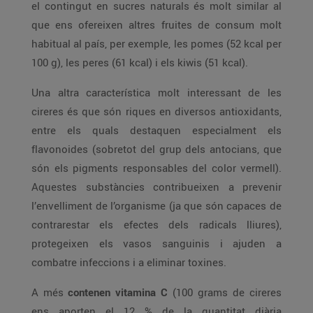
el contingut en sucres naturals és molt similar al
que ens ofereixen altres fruites de consum molt
habitual al país, per exemple, les pomes (52 kcal per
100 g), les peres (61 kcal) i els kiwis (51 kcal).
Una altra característica molt interessant de les
cireres és que són riques en diversos antioxidants,
entre els quals destaquen especialment els
flavonoides (sobretot del grup dels antocians, que
són els pigments responsables del color vermell).
Aquestes substàncies contribueixen a prevenir
l’envelliment de l’organisme (ja que són capaces de
contrarestar els efectes dels radicals lliures),
protegeixen els vasos sanguinis i ajuden a
combatre infeccions i a eliminar toxines.
A més
contenen vitamina C
(100 grams de cireres
ens aporten el 12 % de la quantitat diària