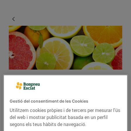
CONSELLS I HÀBITS SALUDABLES
Cítrics, els millors aliats
Gestió del consentiment de les Cookies
per combatre els
Utilitzem cookies pròpies i de tercers per mesurar l’ús
refredats
del web i mostrar publicitat basada en un perfil
segons els teus hàbits de navegació.
03/de gener/2019