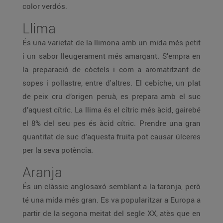
color verdós.
Llima
És una varietat de la llimona amb un mida més petit
i un sabor lleugerament més amargant. S’empra en
la preparació de còctels i com a aromatitzant de
sopes i pollastre, entre d'altres. El cebiche, un plat
de peix cru d’origen peruà, es prepara amb el suc
d’aquest cítric. La llima és el cítric més àcid, gairebé
el 8% del seu pes és àcid cítric. Prendre una gran
quantitat de suc d’aquesta fruita pot causar úlceres
per la seva potència.
Aranja
És un clàssic anglosaxó semblant a la taronja, però
té una mida més gran. Es va popularitzar a Europa a
partir de la segona meitat del segle XX, atès que en