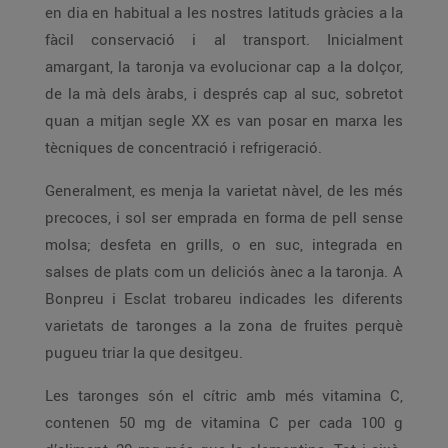
en dia en habitual a les nostres latituds gràcies a la
fàcil conservació i al transport. Inicialment
amargant, la taronja va evolucionar cap a la dolçor,
de la mà dels àrabs, i després cap al suc, sobretot
quan a mitjan segle XX es van posar en marxa les
tècniques de concentració i refrigeració.
Generalment, es menja la varietat nàvel, de les més
precoces, i sol ser emprada en forma de pell sense
molsa; desfeta en grills, o en suc, integrada en
salses de plats com un deliciós ànec a la taronja. A
Bonpreu i Esclat trobareu indicades les diferents
varietats de taronges a la zona de fruites perquè
pugueu triar la que desitgeu.
Les taronges són el cítric amb més vitamina C,
contenen 50 mg de vitamina C per cada 100 g