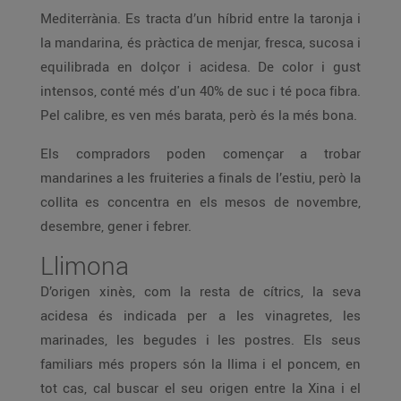
Mediterrània. Es tracta d’un híbrid entre la taronja i
la mandarina, és pràctica de menjar, fresca, sucosa i
equilibrada en dolçor i acidesa. De color i gust
intensos, conté més d'un 40% de suc i té poca fibra.
Pel calibre, es ven més barata, però és la més bona.
Els compradors poden començar a trobar
mandarines a les fruiteries a finals de l’estiu, però la
collita es concentra en els mesos de novembre,
desembre, gener i febrer.
Llimona
D’origen xinès, com la resta de cítrics, la seva
acidesa és indicada per a les vinagretes, les
marinades, les begudes i les postres. Els seus
familiars més propers són la llima i el poncem, en
tot cas, cal buscar el seu origen entre la Xina i el