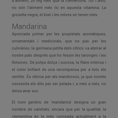
d’aliment, 20 mg més que la clementina. Tot i això,
no són l’aliment més ric en aquesta vitamina. La
grosella negra, el kiwi i les móres en tenen més.
Mandarina
Apreciada primer per les propietats aromàtiques,
ornamentals i medicinals, que no pas per les
culinàries, la germana petita dels cítrics va aterrar al
nostre país després que ho fessin les taronges i les
llimones. De polpa dolça i sucosa, la flaire intensa i
el color brillant és una recompensa per a tots els
sentits. És idònia per als mandrosos, ja que només
necessita els dits per ser pelada i, a més a més, no
deixa anar suc.
El nom genèric de 'mandarina' designa un gran
nombre de varietats, encara que per la qualitat, la
clementina és la més conreada actualment a la