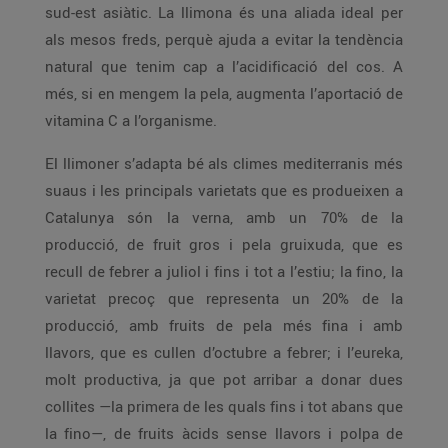
sud-est asiàtic. La llimona és una aliada ideal per
als mesos freds, perquè ajuda a evitar la tendència
natural que tenim cap a l’acidificació del cos. A
més, si en mengem la pela, augmenta l’aportació de
vitamina C a l’organisme.
El llimoner s’adapta bé als climes mediterranis més
suaus i les principals varietats que es produeixen a
Catalunya són la verna, amb un 70% de la
producció, de fruit gros i pela gruixuda, que es
recull de febrer a juliol i fins i tot a l’estiu; la fino, la
varietat precoç que representa un 20% de la
producció, amb fruits de pela més fina i amb
llavors, que es cullen d’octubre a febrer; i l’eureka,
molt productiva, ja que pot arribar a donar dues
collites —la primera de les quals fins i tot abans que
la fino—, de fruits àcids sense llavors i polpa de