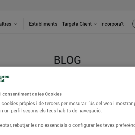
ltres
Establiments
Targeta Client
Incorpora't
BLOG
ceptes, consells nutricionals, informació d’actualitat
l consentiment de les Cookies
del nostre territori i molts altres temes.
 cookies pròpies i de tercers per mesurar l’ús del web i mostrar 
n un perfil segons els teus hàbits de navegació.
TAT
CONSELLS I HÀBITS SALUDABLES
ENERGIA
GASTRONOMIA
ptar, rebutjar les no essencials o configurar les teves preferènc