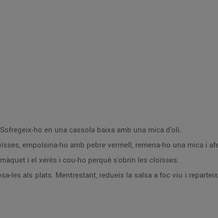
rer. Sofregeix-ho en una cassola baixa amb una mica d'oli.
loïsses, empolsina-ho amb pebre vermell, remena-ho una mica i afe
màquet i el xerès i cou-ho perquè s'obrin les cloïsses.
osa-les als plats. Mentrestant, redueix la salsa a foc viu i reparte