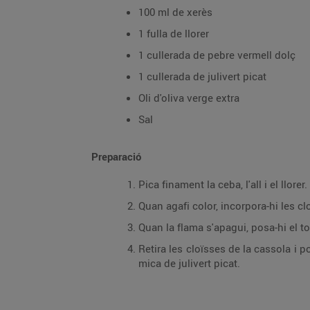
100 ml de xerès
1 fulla de llorer
1 cullerada de pebre vermell dolç
1 cullerada de julivert picat
Oli d'oliva verge extra
Sal
Preparació
Pica finament la ceba, l'all i el llo
Quan agafi color, incorpora-hi les c
Quan la flama s'apagui, posa-hi el to
Retira les cloïsses de la cassola i p
mica de julivert picat.