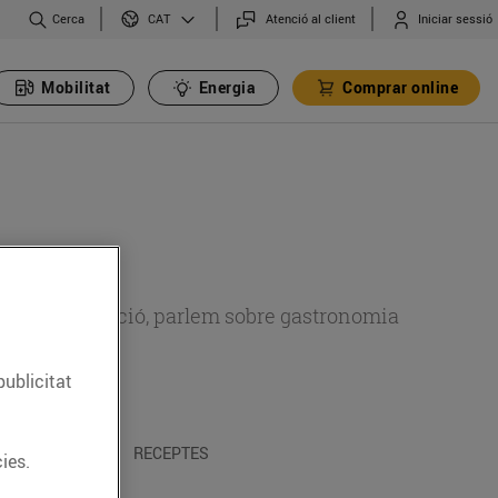
Cerca
Atenció al client
Iniciar sessió
CAT
Mobilitat
Energia
Comprar online
 sobre alimentació, parlem sobre gastronomia
publicitat
 I TRADICIONS
RECEPTES
ies.