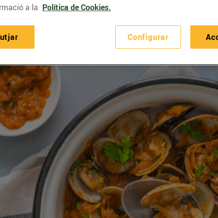
rmació a la
Política de Cookies.
utjar
Configurar
Ac