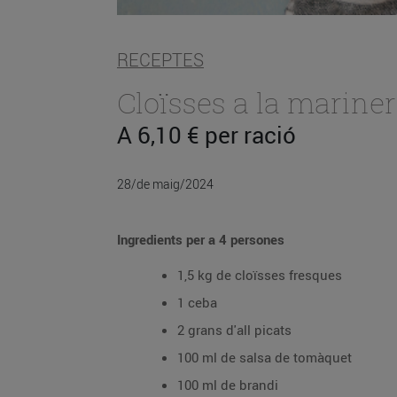
RECEPTES
Cloïsses a la marine
A 6,10 € per ració
28/de maig/2024
Ingredients per a 4 persones
1,5 kg de cloïsses fresques
1 ceba
2 grans d'all picats
100 ml de salsa de tomàquet
100 ml de brandi