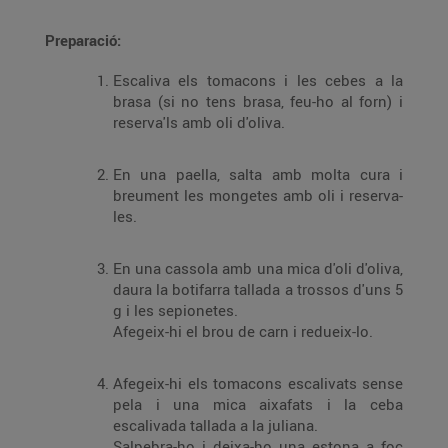
Preparació:
Escaliva els tomacons i les cebes a la
brasa (si no tens brasa, feu-ho al forn) i
reserva'ls amb oli d'oliva.
En una paella, salta amb molta cura i
breument les mongetes amb oli i reserva-
les.
En una cassola amb una mica d'oli d'oliva,
daura la botifarra tallada a trossos d'uns 5
g i les sepionetes.
Afegeix-hi el brou de carn i redueix-lo.
Afegeix-hi els tomacons escalivats sense
pela i una mica aixafats i la ceba
escalivada tallada a la juliana.
Salpebra-ho i deixa-ho una estona a foc