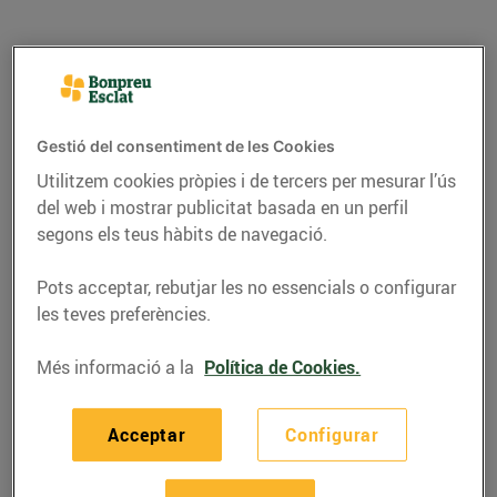
Gestió del consentiment de les Cookies
Utilitzem cookies pròpies i de tercers per mesurar l’ús
del web i mostrar publicitat basada en un perfil
segons els teus hàbits de navegació.
Pots acceptar, rebutjar les no essencials o configurar
les teves preferències.
RECEPTES
Clotxa de mar i
Més informació a la
Política de Cookies.
muntanya
Acceptar
Configurar
17/de juliol/2020