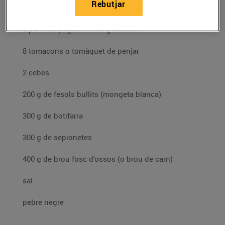
Rebutjar
Ingredients per a 4 persones:
2 pans de pagès de 500 g cadascun
8 tomacons o tomàquet de penjar
2 cebes
200 g de fesols bullits (mongeta blanca)
300 g de botifarra
300 g de sepionetes
400 g de brou fosc d'ossos (o brou de carn)
sal
pebre negre