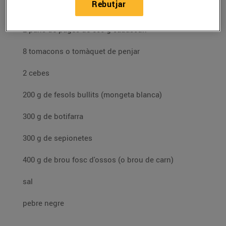
Rebutjar
Ingredients per a 4 persones:
2 pans de pagès de 500 g cadascun
8 tomacons o tomàquet de penjar
2 cebes
200 g de fesols bullits (mongeta blanca)
300 g de botifarra
300 g de sepionetes
400 g de brou fosc d'ossos (o brou de carn)
sal
pebre negre