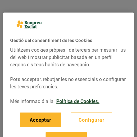
Gestió del consentiment de les Cookies
Utilitzem cookies pròpies i de tercers per mesurar l’ús
del web i mostrar publicitat basada en un perfil
segons els teus hàbits de navegació.
Pots acceptar, rebutjar les no essencials o configurar
les teves preferències.
RECEPTES
Clotxa de mar i
Més informació a la
Política de Cookies.
muntanya
Acceptar
Configurar
17/de juliol/2020