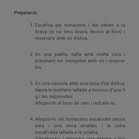
Preparació:
Escaliva els tomacons i les cebes a la
brasa (si no tens brasa, feu-ho al forn) i
reserva'ls amb oli d'oliva.
En una paella, salta amb molta cura i
breument les mongetes amb oli i reserva-
les.
En una cassola amb una mica d'oli d'oliva,
daura la botifarra tallada a trossos d'uns 5
g i les sepionetes.
Afegeix-hi el brou de carn i redueix-lo.
Afegeix-hi els tomacons escalivats sense
pela i una mica aixafats i la ceba
escalivada tallada a la juliana.
Salpebra-ho i deixa-ho una estona a foc