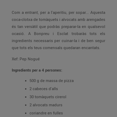
Com a entrant, per a l'aperitiu, per sopar... Aquesta
coca-clotxa de tomàquets i alvocats amb arengades
és tan versàtil que podràs preparar-la en qualsevol
ocasió. A Bonpreu i Esclat trobaràs tots els
ingredients necessaris per cuinar-la i de ben segur
que tots els teus comensals quedaran encantats.
Xef: Pep Nogué
Ingredients per a 4 persones:
500 g de massa de pizza
2 cabeces d'alls
30 tomàquets cirerol
2 alvocats madurs
coriandre en fulles