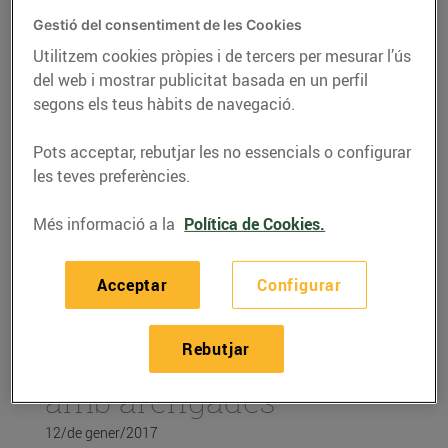
Gestió del consentiment de les Cookies
Utilitzem cookies pròpies i de tercers per mesurar l’ús
del web i mostrar publicitat basada en un perfil
segons els teus hàbits de navegació.
Pots acceptar, rebutjar les no essencials o configurar
les teves preferències.
Més informació a la
Política de Cookies.
Acceptar
Configurar
RECEPTES
Coca-clotxa de
Rebutjar
tomàquets i alvocats
amb arengades
12/de gener/2017