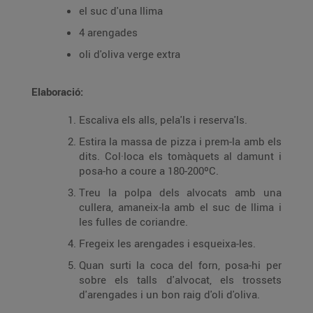
el suc d'una llima
4 arengades
oli d'oliva verge extra
Elaboració:
Escaliva els alls, pela'ls i reserva'ls.
Estira la massa de pizza i prem-la amb els
dits. Col·loca els tomàquets al damunt i
posa-ho a coure a 180-200ºC.
Treu la polpa dels alvocats amb una
cullera, amaneix-la amb el suc de llima i
les fulles de coriandre.
Fregeix les arengades i esqueixa-les.
Quan surti la coca del forn, posa-hi per
sobre els talls d'alvocat, els trossets
d'arengades i un bon raig d'oli d'oliva.