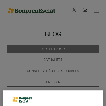
BLOG
TOTS ELS POSTS
ACTUALITAT
CONSELLS I HÀBITS SALUDABLES
ENERGIA
GASTRONOMIA I TRADICIONS
RECEPTES