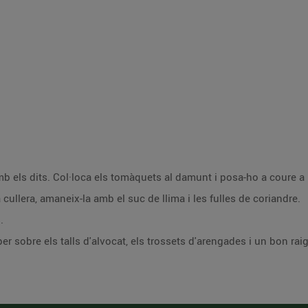
mb els dits. Col·loca els tomàquets al damunt i posa-ho a coure a
cullera, amaneix-la amb el suc de llima i les fulles de coriandre.
.
er sobre els talls d'alvocat, els trossets d'arengades i un bon raig 