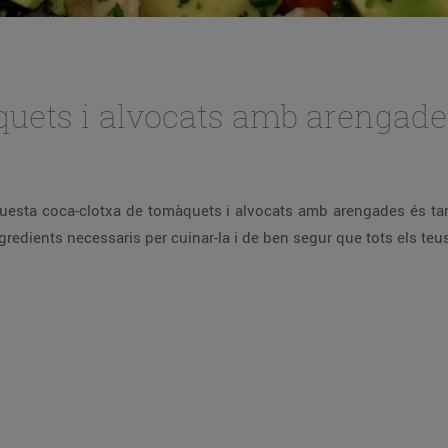
quets i alvocats amb arengade
 Aquesta coca-clotxa de tomàquets i alvocats amb arengades és ta
ingredients necessaris per cuinar-la i de ben segur que tots els t