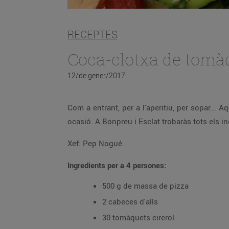
RECEPTES
Coca-clotxa de tomà
12/de gener/2017
Com a entrant, per a l'aperitiu, per sopar...
ocasió. A Bonpreu i Esclat trobaràs tots els 
Xef: Pep Nogué
Ingredients per a 4 persones:
500 g de massa de pizza
2 cabeces d'alls
30 tomàquets cirerol