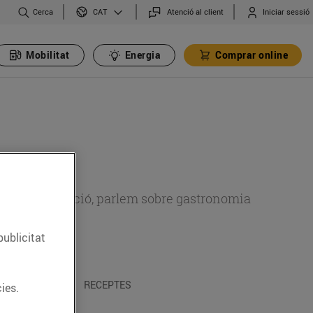
Cerca
Atenció al client
Iniciar sessió
CAT
Mobilitat
Energia
Comprar online
 sobre alimentació, parlem sobre gastronomia
publicitat
 I TRADICIONS
RECEPTES
ies.