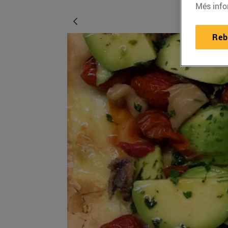
Més info
Reb