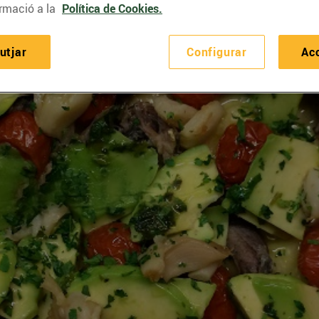
rmació a la
Política de Cookies.
utjar
Configurar
Ac