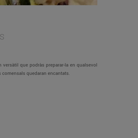
s
n versàtil que podràs preparar-la en qualsevol
eus comensals quedaran encantats.