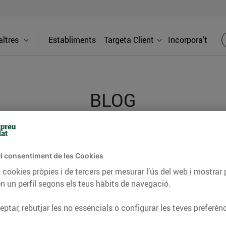
ltres
Establiments
Targeta Client
Incorpora't
BLOG
ceptes, consells nutricionals, informació d’actualitat
l consentiment de les Cookies
del nostre territori i molts altres temes.
 cookies pròpies i de tercers per mesurar l’ús del web i mostrar 
n un perfil segons els teus hàbits de navegació.
TAT
CONSELLS I HÀBITS SALUDABLES
ENERGIA
GASTRONOMIA
ptar, rebutjar les no essencials o configurar les teves preferènc