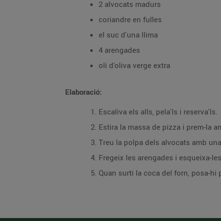
2 alvocats madurs
coriandre en fulles
el suc d'una llima
4 arengades
oli d'oliva verge extra
Elaboració:
Escaliva els alls, pela'ls i reserva'ls.
Estira la massa de pizza i prem-la a
Treu la polpa dels alvocats amb una 
Fregeix les arengades i esqueixa-les
Quan surti la coca del forn, posa-hi p