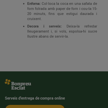
Enforna:
Col·loca la coca en una safata de
forn folrada amb paper de forn i cou-la 15-
20 minuts, fins que estigui daurada i
cruixent.
Decora i serveix:
Deixa-la refredar
lleugerament i, si vols, espolsa-hi sucre
llustre abans de servir-la.
Serveis d'entrega de compra online