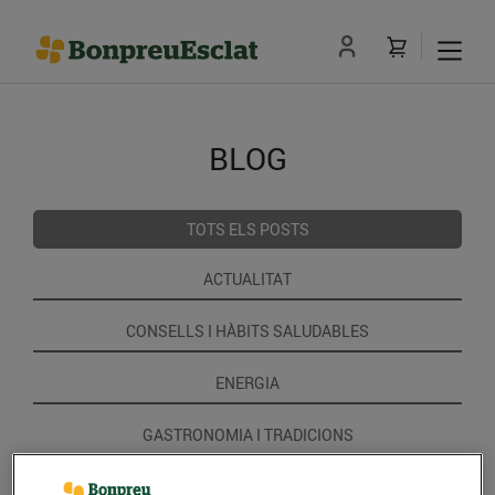
BLOG
TOTS ELS POSTS
ACTUALITAT
CONSELLS I HÀBITS SALUDABLES
ENERGIA
GASTRONOMIA I TRADICIONS
RECEPTES