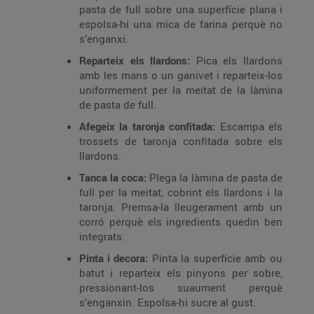
pasta de full sobre una superfície plana i
espolsa-hi una mica de farina perquè no
s’enganxi.
Reparteix els llardons:
Pica els llardons
amb les mans o un ganivet i reparteix-los
uniformement per la meitat de la làmina
de pasta de full.
Afegeix la taronja confitada:
Escampa els
trossets de taronja confitada sobre els
llardons.
Tanca la coca:
Plega la làmina de pasta de
full per la meitat, cobrint els llardons i la
taronja. Premsa-la lleugerament amb un
corró perquè els ingredients quedin ben
integrats.
Pinta i decora:
Pinta la superfície amb ou
batut i reparteix els pinyons per sobre,
pressionant-los suaument perquè
s’enganxin. Espolsa-hi sucre al gust.