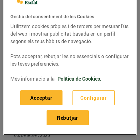
Gestió del consentiment de les Cookies
Utilitzem cookies pròpies i de tercers per mesurar l’ús
del web i mostrar publicitat basada en un perfil
segons els teus hàbits de navegació.
Pots acceptar, rebutjar les no essencials o configurar
les teves preferències.
Més informació a la
Política de Cookies.
RECEPTES
Acceptar
Configurar
Coca de llardons amb
taronja confitada i
Rebutjar
pinyons
03/de febrer/2025