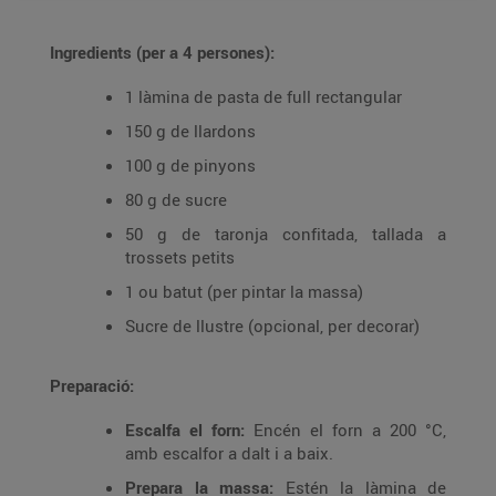
Ingredients (per a 4 persones):
1 làmina de pasta de full rectangular
150 g de llardons
100 g de pinyons
80 g de sucre
50 g de taronja confitada, tallada a
trossets petits
1 ou batut (per pintar la massa)
Sucre de llustre (opcional, per decorar)
Preparació:
Escalfa el forn:
Encén el forn a 200 °C,
amb escalfor a dalt i a baix.
Prepara la massa:
Estén la làmina de