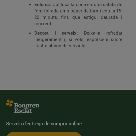
Enforna:
Col·loca la coca en una safata de
forn folrada amb paper de forn i cou-la 15-
20 minuts, fins que estigui daurada i
cruixent.
Decora i serveix:
Deixa-la refredar
lleugerament i, si vols, espolsa-hi sucre
llustre abans de servir-la.
Serveis d'entrega de compra online