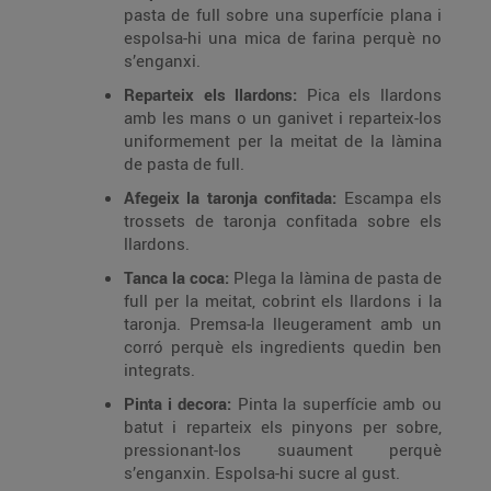
pasta de full sobre una superfície plana i
espolsa-hi una mica de farina perquè no
s’enganxi.
Reparteix els llardons:
Pica els llardons
amb les mans o un ganivet i reparteix-los
uniformement per la meitat de la làmina
de pasta de full.
Afegeix la taronja confitada:
Escampa els
trossets de taronja confitada sobre els
llardons.
Tanca la coca:
Plega la làmina de pasta de
full per la meitat, cobrint els llardons i la
taronja. Premsa-la lleugerament amb un
corró perquè els ingredients quedin ben
integrats.
Pinta i decora:
Pinta la superfície amb ou
batut i reparteix els pinyons per sobre,
pressionant-los suaument perquè
s’enganxin. Espolsa-hi sucre al gust.