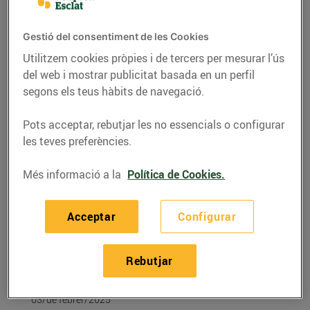
Gestió del consentiment de les Cookies
Utilitzem cookies pròpies i de tercers per mesurar l’ús
del web i mostrar publicitat basada en un perfil
segons els teus hàbits de navegació.
Pots acceptar, rebutjar les no essencials o configurar
les teves preferències.
Més informació a la
Política de Cookies.
RECEPTES
Acceptar
Configurar
Coca de llardons amb
taronja confitada i
Rebutjar
pinyons
03/de febrer/2025