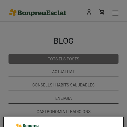
BLOG
TOTS ELS POSTS
ACTUALITAT
CONSELLS I HÀBITS SALUDABLES
ENERGIA
GASTRONOMIA I TRADICIONS
RECEPTES