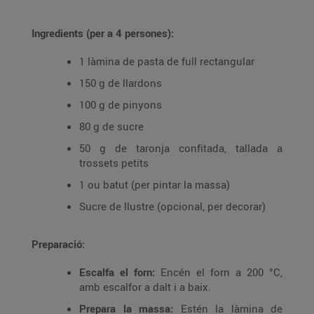
Ingredients (per a 4 persones):
1 làmina de pasta de full rectangular
150 g de llardons
100 g de pinyons
80 g de sucre
50 g de taronja confitada, tallada a
trossets petits
1 ou batut (per pintar la massa)
Sucre de llustre (opcional, per decorar)
Preparació:
Escalfa el forn:
Encén el forn a 200 °C,
amb escalfor a dalt i a baix.
Prepara la massa:
Estén la làmina de