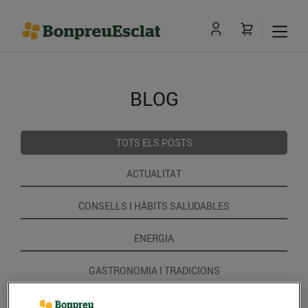
BLOG
TOTS ELS POSTS
ACTUALITAT
CONSELLS I HÀBITS SALUDABLES
ENERGIA
GASTRONOMIA I TRADICIONS
RECEPTES