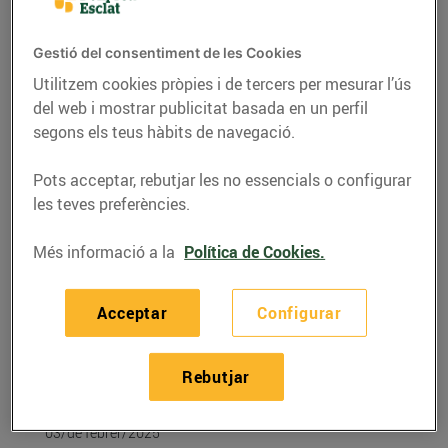
Gestió del consentiment de les Cookies
Utilitzem cookies pròpies i de tercers per mesurar l’ús
del web i mostrar publicitat basada en un perfil
segons els teus hàbits de navegació.
Pots acceptar, rebutjar les no essencials o configurar
les teves preferències.
Més informació a la
Política de Cookies.
RECEPTES
Acceptar
Configurar
Coca de llardons amb
taronja confitada i
Rebutjar
pinyons
03/de febrer/2025