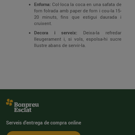
Enforna:
Col·loca la coca en una safata de
forn folrada amb paper de forn i cou-la 15-
20 minuts, fins que estigui daurada i
cruixent.
Decora i serveix:
Deixa-la refredar
lleugerament i, si vols, espolsa-hi sucre
llustre abans de servir-la.
Serveis d'entrega de compra online