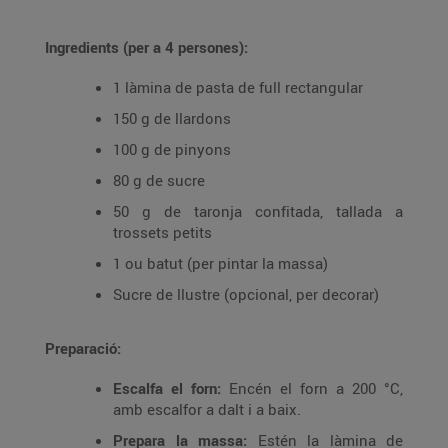
Ingredients (per a 4 persones):
1 làmina de pasta de full rectangular
150 g de llardons
100 g de pinyons
80 g de sucre
50 g de taronja confitada, tallada a
trossets petits
1 ou batut (per pintar la massa)
Sucre de llustre (opcional, per decorar)
Preparació:
Escalfa el forn:
Encén el forn a 200 °C,
amb escalfor a dalt i a baix.
Prepara la massa:
Estén la làmina de