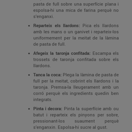
pasta de full sobre una superfície plana i
espolsa-hi una mica de farina perquè no
s’enganxi.
Reparteix els llardons:
Pica els llardons
amb les mans o un ganivet i reparteix-los
uniformement per la meitat de la làmina
de pasta de full.
Afegeix la taronja confitada:
Escampa els
trossets de taronja confitada sobre els
llardons.
Tanca la coca:
Plega la làmina de pasta de
full per la meitat, cobrint els llardons i la
taronja. Premsa-la lleugerament amb un
corró perquè els ingredients quedin ben
integrats.
Pinta i decora:
Pinta la superfície amb ou
batut i reparteix els pinyons per sobre,
pressionant-los suaument perquè
s’enganxin. Espolsa-hi sucre al gust.