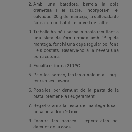
Amb una batedora, barreja la pols
d’ametlla i el sucre. Incorpora-hi el
calvados, 30 g de mantega, la cullerada de
farina, un ou batut i el rovell de l’altre.
Treballa-ho bé i passa la pasta resultant a
una plata de forn untada amb 15 g de
mantega, fent-hi una capa regular pel fons
i els costats. Reserva-ho a la nevera una
bona estona.
Escalfa el forn a 210 ºC.
Pela les pomes, fes-les a octaus al llarg i
retira’n les llavors.
Posa-les per damunt de la pasta de la
plata, prement-la lleugerament.
Rega-ho amb la resta de mantega fosa i
posa-ho al forn 20 min.
Escorre les panses i reparteix-les pel
damunt de la coca.