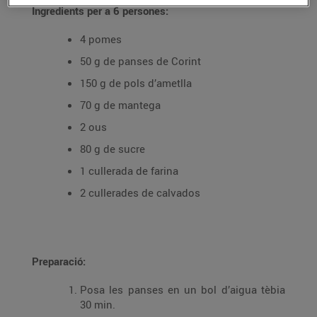
Ingredients per a 6 persones:
4 pomes
50 g de panses de Corint
150 g de pols d’ametlla
70 g de mantega
2 ous
80 g de sucre
1 cullerada de farina
2 cullerades de calvados
Preparació:
Posa les panses en un bol d’aigua tèbia
30 min.