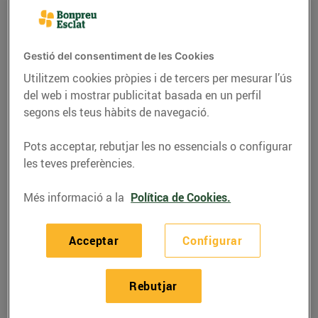
Gestió del consentiment de les Cookies
Utilitzem cookies pròpies i de tercers per mesurar l’ús
del web i mostrar publicitat basada en un perfil
segons els teus hàbits de navegació.
Pots acceptar, rebutjar les no essencials o configurar
les teves preferències.
Més informació a la
Política de Cookies.
RECEPTES
Coca de poma amb
Acceptar
Configurar
panses
26/de gener/2022
Rebutjar