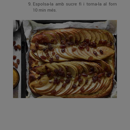
Espolsa-la amb sucre fi i torna-la al forn
10 min més.