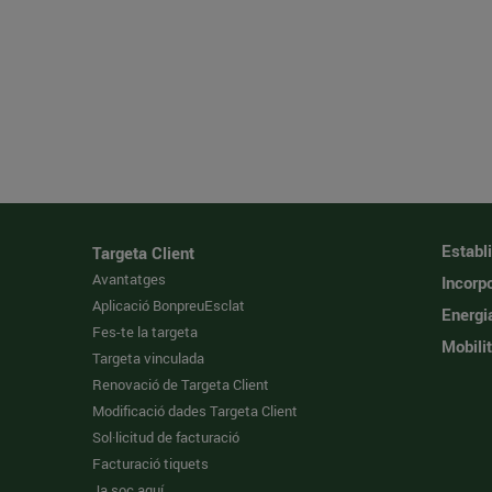
Establ
Targeta Client
Avantatges
Incorpo
Aplicació BonpreuEsclat
Energi
Fes-te la targeta
Mobilit
Targeta vinculada
Renovació de Targeta Client
Modificació dades Targeta Client
Sol·licitud de facturació
Facturació tiquets
Ja soc aquí