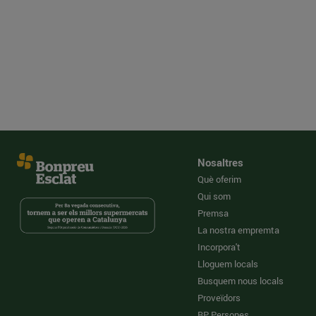
Nosaltres
Què oferim
Qui som
Premsa
La nostra empremta
Incorpora't
Lloguem locals
Busquem nous locals
Proveïdors
BP Persones