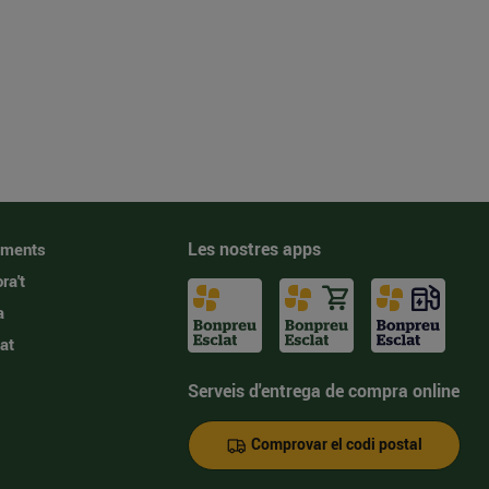
Les nostres apps
iments
ra't
a
at
Serveis d'entrega de compra online
Comprovar el codi postal