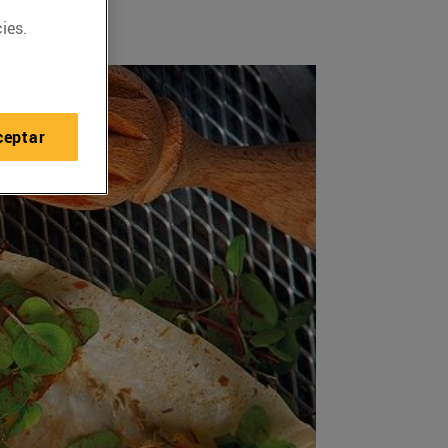
ies.
ceptar