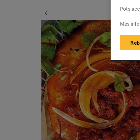
Pots acce
Més info
Reb