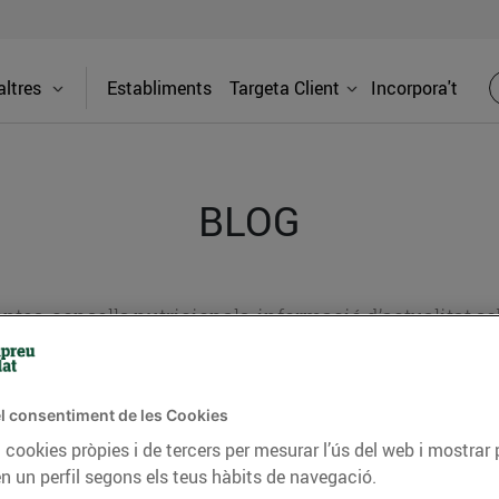
ltres
Establiments
Targeta Client
Incorpora't
BLOG
ceptes, consells nutricionals, informació d’actualitat
del nostre territori i molts altres temes.
l consentiment de les Cookies
 cookies pròpies i de tercers per mesurar l’ús del web i mostrar 
TAT
CONSELLS I HÀBITS SALUDABLES
ENERGIA
GASTRONOMIA
n un perfil segons els teus hàbits de navegació.