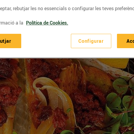
ptar, rebutjar les no essencials o configurar les teves preferènc
rmació a la
Política de Cookies.
utjar
Configurar
Ac