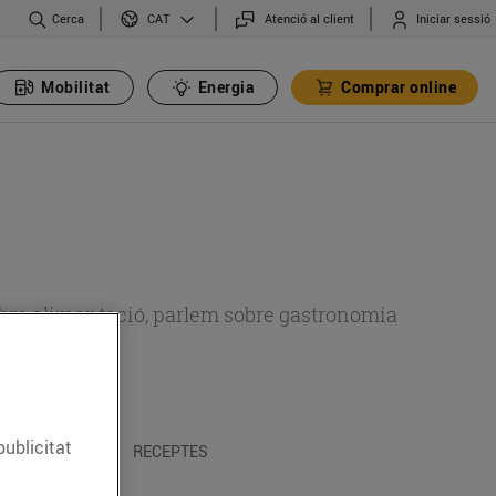
Cerca
Atenció al client
Iniciar sessió
CAT
Mobilitat
Energia
Comprar online
 sobre alimentació, parlem sobre gastronomia
publicitat
 I TRADICIONS
RECEPTES