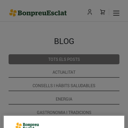
BLOG
TOTS ELS POSTS
ACTUALITAT
CONSELLS I HÀBITS SALUDABLES
ENERGIA
GASTRONOMIA I TRADICIONS
RECEPTES