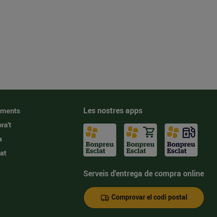
Les nostres apps
iments
ra't
a
at
Serveis d'entrega de compra online
Comprovar el codi postal