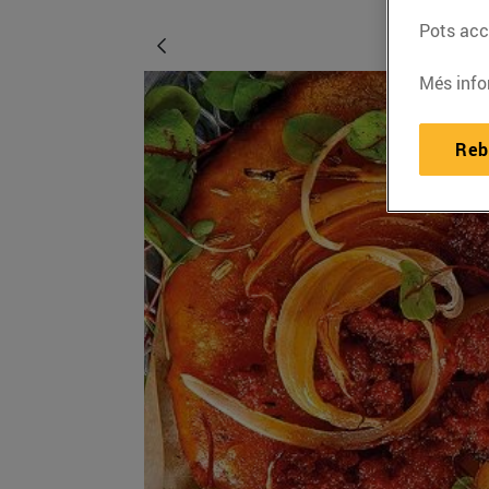
Pots acce
Més info
Reb