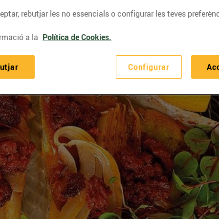
ptar, rebutjar les no essencials o configurar les teves preferènc
rmació a la
Política de Cookies.
utjar
Configurar
Ac