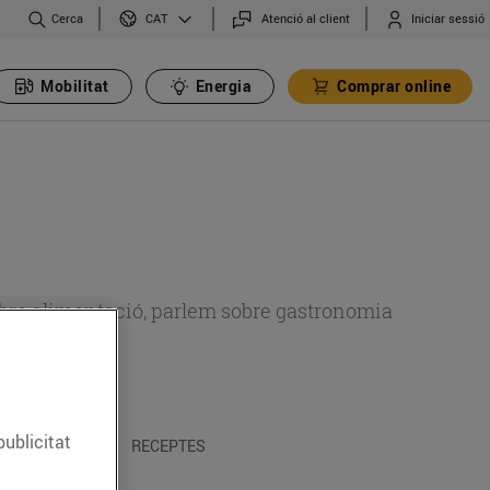
Cerca
Atenció al client
Iniciar sessió
CAT
Mobilitat
Energia
Comprar online
 sobre alimentació, parlem sobre gastronomia
publicitat
 I TRADICIONS
RECEPTES