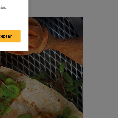
ies.
ceptar