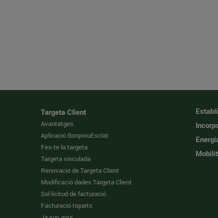
Establ
Targeta Client
Avantatges
Incorpo
Aplicació BonpreuEsclat
Energi
Fes-te la targeta
Mobilit
Targeta vinculada
Renovació de Targeta Client
Modificació dades Targeta Client
Sol·licitud de facturació
Facturació tiquets
Ja soc aquí