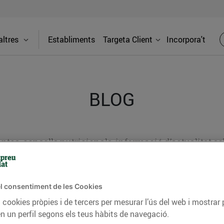
ltres
Establiments
Targeta Client
Incorpora't
BLOG
ceptes, consells nutricionals, informació d’actualitat
del nostre territori i molts altres temes.
l consentiment de les Cookies
 cookies pròpies i de tercers per mesurar l’ús del web i mostrar 
TAT
CONSELLS I HÀBITS SALUDABLES
ENERGIA
GASTRONOMIA
n un perfil segons els teus hàbits de navegació.