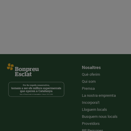
Nosaltres
Què oferim
Qui som
Premsa
La nostra empremta
Incorpora't
Lloguem locals
Busquem nous locals
Proveïdors
BP Persones