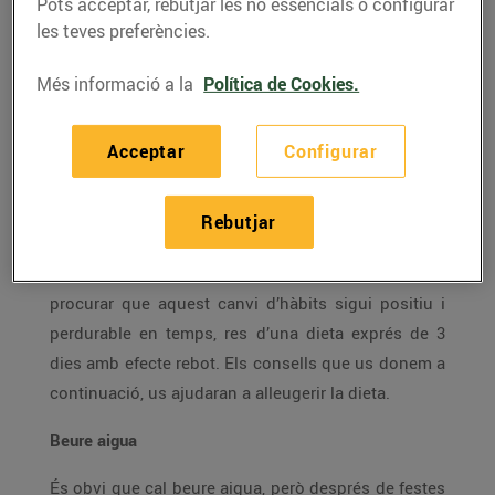
Pots acceptar, rebutjar les no essencials o configurar
Deixeu enrere els àpats copiosos de Nadal i
les teves preferències.
comenceu l’any amb aquests consells per aconseguir
una dieta saludable, lleugera i saborosa.
Més informació a la
Política de Cookies.
El 2019 ja és aquí i aquest any us proposem
Acceptar
Configurar
començar amb bon peu. Gastronòmicament, i per
fer una mica de bondat, és una bona idea adaptar
els hàbits d’alimentació per practicar una dieta
Rebutjar
saludable després de festes, ja que sovint ens
passem un pèl amb els torrons i els canelons. Cal
procurar que aquest canvi d’hàbits sigui positiu i
perdurable en temps, res d’una dieta exprés de 3
dies amb efecte rebot. Els consells que us donem a
continuació, us ajudaran a alleugerir la dieta.
Beure aigua
És obvi que cal beure aigua, però després de festes