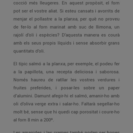
cocció més lleugeres. En aquest propòsit, el forn
pot ser el vostre aliat. Si esteu cansats i avorrits de
menjar el pollastre a la planxa, per què no proveu
de fer-lo al forn marinat amb suc de llimona, un
rajolí d’oli i espècies? D’aquesta manera es courà
amb els seus propis líquids i sense absorbir grans
quantitats d’oli.
El típic salmó a la planxa, per exemple, el podeu fer
a la papillota, una recepta deliciosa i saborosa.
Només haureu de ratllar les vostres verdures i
fruites preferides, i posar-les sobre un paper
d’alumini. Damunt afegir-hi el salmó, amanir-ho amb
oli d’oliva verge extra i salar-ho. Faltarà segellar-ho
molt bé, sense que hi quedi cap porositat i coure-ho
al forn 8 min a 200º.
Les amanides i les cremes també poden ser bones