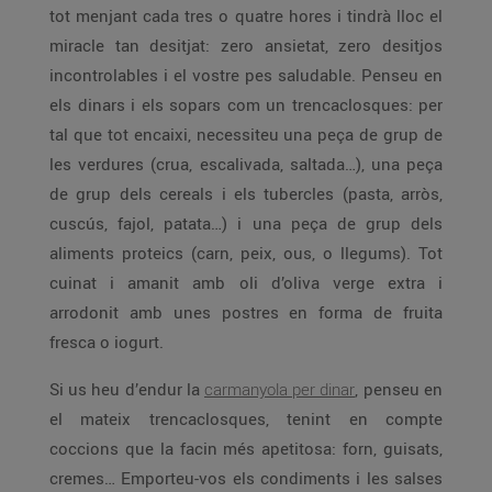
tot menjant cada tres o quatre hores i tindrà lloc el
miracle tan desitjat: zero ansietat, zero desitjos
incontrolables i el vostre pes saludable. Penseu en
els dinars i els sopars com un trencaclosques: per
tal que tot encaixi, necessiteu una peça de grup de
les verdures (crua, escalivada, saltada…), una peça
de grup dels cereals i els tubercles (pasta, arròs,
cuscús, fajol, patata…) i una peça de grup dels
aliments proteics (carn, peix, ous, o llegums). Tot
cuinat i amanit amb oli d’oliva verge extra i
arrodonit amb unes postres en forma de fruita
fresca o iogurt.
Si us heu d’endur la
carmanyola per dinar
, penseu en
el mateix trencaclosques, tenint en compte
coccions que la facin més apetitosa: forn, guisats,
cremes… Emporteu-vos els condiments i les salses