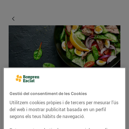
CONSELLS I HÀBITS SALUDABLES
Com alleugerir la dieta
Gestió del consentiment de les Cookies
Utilitzem cookies pròpies i de tercers per mesurar l’ús
després de festes
del web i mostrar publicitat basada en un perfil
10/de gener/2019
segons els teus hàbits de navegació.