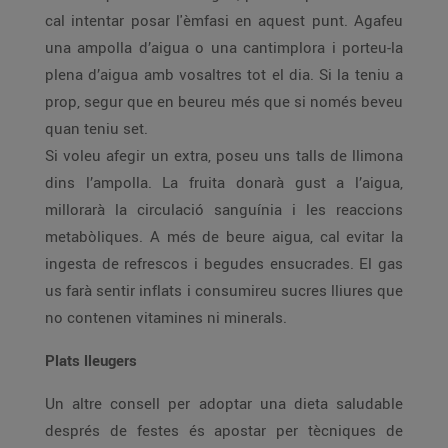
cal intentar posar l'èmfasi en aquest punt. Agafeu
una ampolla d’aigua o una cantimplora i porteu-la
plena d’aigua amb vosaltres tot el dia. Si la teniu a
prop, segur que en beureu més que si només beveu
quan teniu set.
Si voleu afegir un extra, poseu uns talls de llimona
dins l’ampolla. La fruita donarà gust a l’aigua,
millorarà la circulació sanguínia i les reaccions
metabòliques. A més de beure aigua, cal evitar la
ingesta de refrescos i begudes ensucrades. El gas
us farà sentir inflats i consumireu sucres lliures que
no contenen vitamines ni minerals.
Plats lleugers
Un altre consell per adoptar una dieta saludable
després de festes és apostar per tècniques de