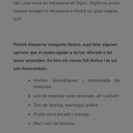
sal i una mica de mostassa de Dijon. Vigila no posis
massa vinagre ni mostassa o tindrà un gust massa
fort!
Partint d’aquesta vinagreta bàsica, aquí tens algunes
opcions que et poden ajudar a un toc diferent a les
teves amanides.
En tots els casos l’oli d’oliva i la sal
són fonamentals:
Herbes aromàtiques i melmelada de
maduixa
L’oli de macerar unes anxoves, all i julivert
Suc de taronja, mantega i pebre
Fruita seca picada i orenga
Mel i suc de llimona