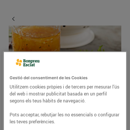
Gestió del consentiment de les Cookies
CONSELLS I HÀBITS SALUDABLES
Utilitzem cookies pròpies i de tercers per mesurar l’ús
del web i mostrar publicitat basada en un perfil
Com fer una bona
segons els teus hàbits de navegació.
vinagreta
Pots acceptar, rebutjar les no essencials o configurar
15/d’abril/2020
les teves preferències.