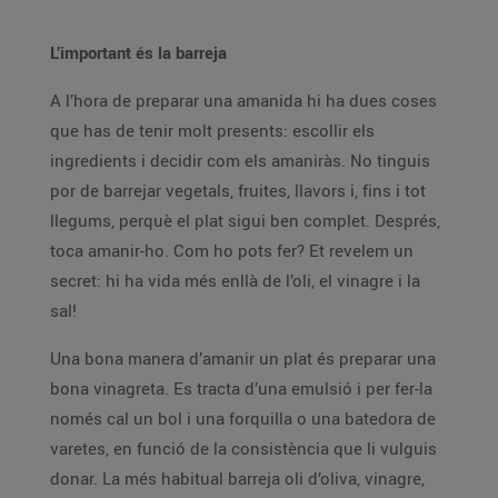
L’important és la barreja
A l’hora de preparar una amanida hi ha dues coses
que has de tenir molt presents: escollir els
ingredients i decidir com els amaniràs. No tinguis
por de barrejar vegetals, fruites, llavors i, fins i tot
llegums, perquè el plat sigui ben complet. Després,
toca amanir-ho. Com ho pots fer? Et revelem un
secret: hi ha vida més enllà de l’oli, el vinagre i la
sal!
Una bona manera d’amanir un plat és preparar una
bona vinagreta. Es tracta d’una emulsió i per fer-la
només cal un bol i una forquilla o una batedora de
varetes, en funció de la consistència que li vulguis
donar. La més habitual barreja oli d’oliva, vinagre,