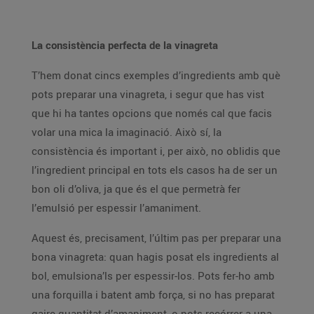
La consistència perfecta de la vinagreta
T’hem donat cincs exemples d’ingredients amb què
pots preparar una vinagreta, i segur que has vist
que hi ha tantes opcions que només cal que facis
volar una mica la imaginació. Això sí, la
consistència és important i, per això, no oblidis que
l’ingredient principal en tots els casos ha de ser un
bon oli d’oliva, ja que és el que permetrà fer
l’emulsió per espessir l’amaniment.
Aquest és, precisament, l’últim pas per preparar una
bona vinagreta: quan hagis posat els ingredients al
bol, emulsiona’ls per espessir-los. Pots fer-ho amb
una forquilla i batent amb força, si no has preparat
gaire quantitat d’amaniment, o pots recórrer a una